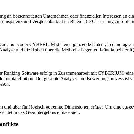
ung an börsennotierten Unternehmen oder finanziellen Interessen an 
ne Transparenz und Vergleichbarkeit im Bereich CEO-Leistung zu fördern
essrelations oder CYBERIUM stellen ergänzende Daten-, Technologie- 
nalyse und die Hoheit über die Methodik liegen vollständig bei der 
 der Ranking-Software erfolgt in Zusammenarbeit mit CYBERIUM, einem
Methodikdefinition. Der gesamte Analyse- und Bewertungsprozess ist vol
ssen.
den und über fünf logisch getrennte Dimensionen erfasst. Um eine au
wichtet in das Gesamtergebnis einbezogen.
onflikte