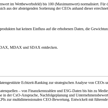
mwert im Wettbewerbsfeld) bis 100 (Maximumwert) normalisiert. Für d
sich aus der absteigenden Sortierung der CEOs anhand dieser errechn
odukten hat keinen Einfluss auf die erhobenen Daten, die Gewichtung
 aus DAX, MDAX und SDAX entdecken.
atengestützte Echtzeit-Ranking zur strategischen Analyse von CEOs u
0 Datenquellen – von Finanzkennzahlen und ESG-Daten bis hin zu Medien
ise in der CxO-Ansprache, Nachfolgeplanung und Unternehmensbewertun
3 KPIs zur multidimensionalen CEO-Bewertung. Entwickelt mit führ