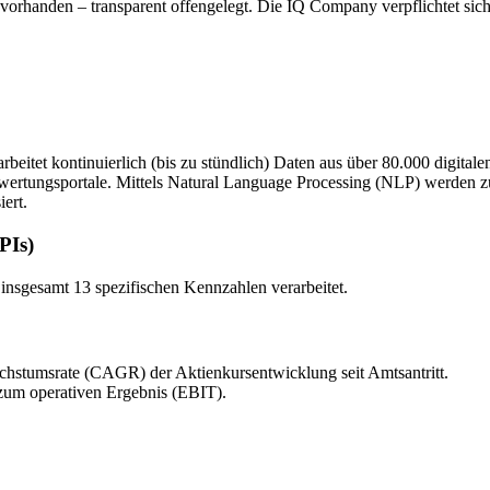
s vorhanden – transparent offengelegt. Die IQ Company verpflichtet sic
beitet kontinuierlich (bis zu stündlich) Daten aus über 80.000 digita
wertungsportale. Mittels Natural Language Processing (NLP) werden z
ert.
PIs)
nsgesamt 13 spezifischen Kennzahlen verarbeitet.
chstumsrate (CAGR) der Aktienkursentwicklung seit Amtsantritt.
zum operativen Ergebnis (EBIT).