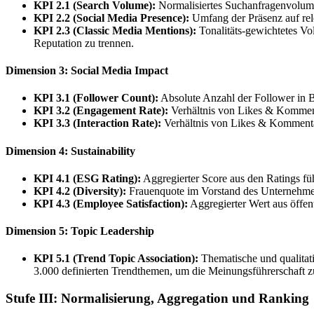
KPI 2.1 (Search Volume):
Normalisiertes Suchanfragenvolu
KPI 2.2 (Social Media Presence):
Umfang der Präsenz auf rel
KPI 2.3 (Classic Media Mentions):
Tonalitäts-gewichtetes Vo
Reputation zu trennen.
Dimension 3: Social Media Impact
KPI 3.1 (Follower Count):
Absolute Anzahl der Follower in 
KPI 3.2 (Engagement Rate):
Verhältnis von Likes & Komment
KPI 3.3 (Interaction Rate):
Verhältnis von Likes & Kommentar
Dimension 4: Sustainability
KPI 4.1 (ESG Rating):
Aggregierter Score aus den Ratings fü
KPI 4.2 (Diversity):
Frauenquote im Vorstand des Unternehme
KPI 4.3 (Employee Satisfaction):
Aggregierter Wert aus öffen
Dimension 5: Topic Leadership
KPI 5.1 (Trend Topic Association):
Thematische und qualitat
3.000 definierten Trendthemen, um die Meinungsführerschaft z
Stufe III: Normalisierung, Aggregation und Ranking