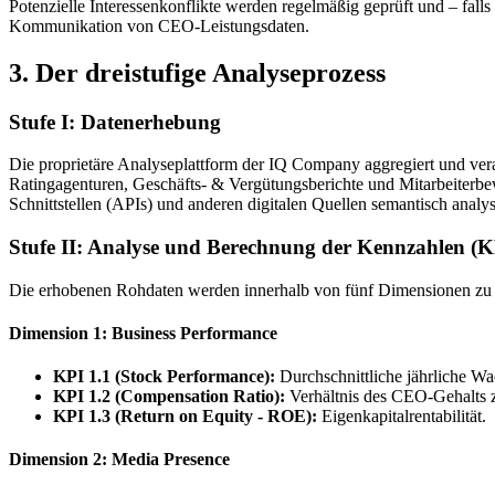
Potenzielle Interessenkonflikte werden regelmäßig geprüft und – fall
Kommunikation von CEO-Leistungsdaten.
3. Der dreistufige Analyseprozess
Stufe I: Datenerhebung
Die proprietäre Analyseplattform der IQ Company aggregiert und verar
Ratingagenturen, Geschäfts- & Vergütungsberichte und Mitarbeiterbe
Schnittstellen (APIs) und anderen digitalen Quellen semantisch analysi
Stufe II: Analyse und Berechnung der Kennzahlen (K
Die erhobenen Rohdaten werden innerhalb von fünf Dimensionen zu i
Dimension 1: Business Performance
KPI 1.1 (Stock Performance):
Durchschnittliche jährliche Wa
KPI 1.2 (Compensation Ratio):
Verhältnis des CEO-Gehalts 
KPI 1.3 (Return on Equity - ROE):
Eigenkapitalrentabilität.
Dimension 2: Media Presence