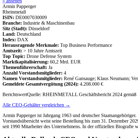
» ansehen
Armin Papperger
Rheinmetall
ISIN:
DE0007030009
Branche:
Industrie & Maschinenbau
Sitz (Stadt):
Düsseldorf
Land:
Deutschland
Index:
DAX
Herausragende Merkmale:
Top Business Performance
Amtszeit:
> 10 Jahre Amtszeit
Top Topic:
Drone Defense System
Marktkapitalisierung:
60,2 Mrd. EUR
Themenführerschaft:
Ja
Anzahl Vorstandsmitglieder:
4
Namen Vorstandsmitglieder:
René Gansauge; Klaus Neumann; Ver
Gemeldete Gesamtvergütung
(2024)
:
4.208.000 €
Berichtswert
Quelle:
RHEINMETALL Geschäftsbericht 2024 gemäß § 
Alle CEO-Gehälter vergleichen →
Armin Papperger ist Jahrgang 1963 und deutscher Staatsangehöriger. E
Vorstandsübersicht weist seine Bestellung bis zum 31. Dezember 2029 
seit 1990 Mitarbeiter des Unternehmens. In der offiziellen Biografie