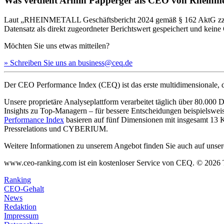
Was verdient Armin Papperger als CEO von Rheinme
Laut „RHEINMETALL Geschäftsbericht 2024 gemäß § 162 AktG zzgl. 
Datensatz als direkt zugeordneter Berichtswert gespeichert und kei
Möchten Sie uns etwas mitteilen?
» Schreiben Sie uns an business@ceq.de
Der CEO Performance Index (CEQ) ist das erste multidimensionale, d
Unsere proprietäre Analyseplattform verarbeitet täglich über 80.00
Insights zu Top-Managern – für bessere Entscheidungen beispielswe
Performance Index
basieren auf fünf Dimensionen mit insgesamt 1
Pressrelations und CYBERIUM.
Weitere Informationen zu unserem Angebot finden Sie auch auf unsere
www.ceo-ranking.com ist ein kostenloser Service von CEQ. ©
2026
Ranking
CEO-Gehalt
News
Redaktion
Impressum