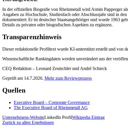
In der offiziellen Biografie von Rheinmetall wird Armin Papperger al
Angaben zu Hochschule, Studienfach oder Abschlussjahr sind in den v
dokumentiert: Er ist deutscher Staatsangehöriger und wurde 1963 ge
Details zu privaten oder biografischen Aspekten zu ergänzen.
Transparenzhinweis
Dieser redaktionelle Profiltext wurde KI-unterstützt erstellt und von
Wissenschaftliche Rankingdaten werden unverändert aus der veröffentl
CEQ Redaktion – Leonard Zeutschler und André Schieck
Geprüft am 14.7.2026.
Mehr zum Reviewprozess
Quellen
Executive Board – Corporate Governance
The Executive Board of Rheinmetall AG
Unternehmens-Website
LinkedIn Profil
Wikipedia Eintrag
Zurück zu allen Ergebnissen