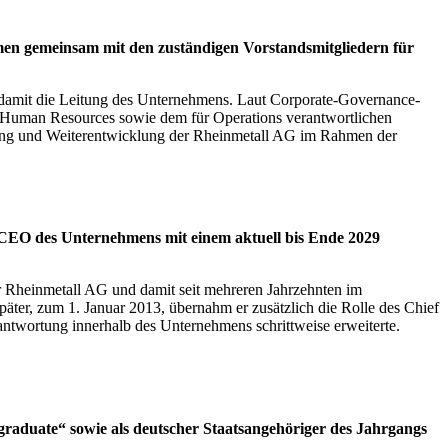
men gemeinsam mit den zuständigen Vorstandsmitgliedern für
 damit die Leitung des Unternehmens. Laut Corporate-Governance-
ür Human Resources sowie dem für Operations verantwortlichen
erung und Weiterentwicklung der Rheinmetall AG im Rahmen der
13 CEO des Unternehmens mit einem aktuell bis Ende 2029
er Rheinmetall AG und damit seit mehreren Jahrzehnten im
päter, zum 1. Januar 2013, übernahm er zusätzlich die Rolle des Chief
antwortung innerhalb des Unternehmens schrittweise erweiterte.
graduate“ sowie als deutscher Staatsangehöriger des Jahrgangs