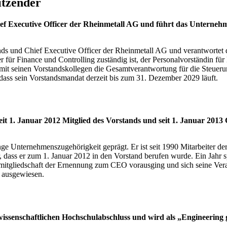
itzender
ief Executive Officer der Rheinmetall AG und führt das Unterneh
ands und Chief Executive Officer der Rheinmetall AG und verantwortet
 für Finance und Controlling zuständig ist, der Personalvorständin f
n mit seinen Vorstandskollegen die Gesamtverantwortung für die Steu
, dass sein Vorstandsmandat derzeit bis zum 31. Dezember 2029 läuft.
seit 1. Januar 2012 Mitglied des Vorstands und seit 1. Januar 20
ge Unternehmenszugehörigkeit geprägt. Er ist seit 1990 Mitarbeiter d
r, dass er zum 1. Januar 2012 in den Vorstand berufen wurde. Ein Jahr s
ndsmitgliedschaft der Ernennung zum CEO vorausging und sich seine Ver
t ausgewiesen.
issenschaftlichen Hochschulabschluss und wird als „Engineering 