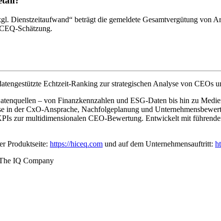
tall?
Dienstzeitaufwand“ beträgt die gemeldete Gesamtvergütung von Armi
ne CEQ-Schätzung.
atengestützte Echtzeit-Ranking zur strategischen Analyse von CEOs u
0 Datenquellen – von Finanzkennzahlen und ESG-Daten bis hin zu Medien
ise in der CxO-Ansprache, Nachfolgeplanung und Unternehmensbewertun
3 KPIs zur multidimensionalen CEO-Bewertung. Entwickelt mit führ
r Produktseite:
https://hiceq.com
und auf dem Unternehmensauftritt:
h
The IQ Company