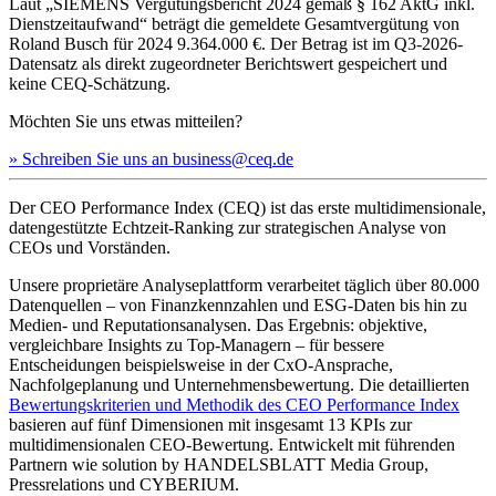
Laut „SIEMENS Vergütungsbericht 2024 gemäß § 162 AktG inkl.
Dienstzeitaufwand“ beträgt die gemeldete Gesamtvergütung von
Roland Busch für 2024 9.364.000 €. Der Betrag ist im Q3-2026-
Datensatz als direkt zugeordneter Berichtswert gespeichert und
keine CEQ-Schätzung.
Möchten Sie uns etwas mitteilen?
» Schreiben Sie uns an business@ceq.de
Der CEO Performance Index (CEQ) ist das erste multidimensionale,
datengestützte Echtzeit-Ranking zur strategischen Analyse von
CEOs und Vorständen.
Unsere proprietäre Analyseplattform verarbeitet täglich über 80.000
Datenquellen – von Finanzkennzahlen und ESG-Daten bis hin zu
Medien- und Reputationsanalysen. Das Ergebnis: objektive,
vergleichbare Insights zu Top-Managern – für bessere
Entscheidungen beispielsweise in der CxO-Ansprache,
Nachfolgeplanung und Unternehmensbewertung. Die detaillierten
Bewertungskriterien und Methodik des CEO Performance Index
basieren auf fünf Dimensionen mit insgesamt 13 KPIs zur
multidimensionalen CEO-Bewertung. Entwickelt mit führenden
Partnern wie solution by HANDELSBLATT Media Group,
Pressrelations und CYBERIUM.