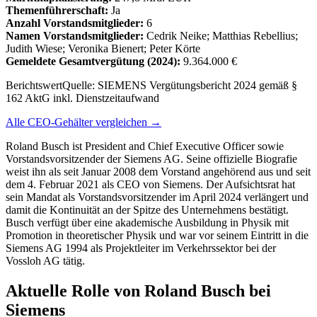
Themenführerschaft:
Ja
Anzahl Vorstandsmitglieder:
6
Namen Vorstandsmitglieder:
Cedrik Neike; Matthias Rebellius;
Judith Wiese; Veronika Bienert; Peter Körte
Gemeldete Gesamtvergütung
(2024)
:
9.364.000 €
Berichtswert
Quelle:
SIEMENS Vergütungsbericht 2024 gemäß §
162 AktG inkl. Dienstzeitaufwand
Alle CEO-Gehälter vergleichen →
Roland Busch ist President and Chief Executive Officer sowie
Vorstandsvorsitzender der Siemens AG. Seine offizielle Biografie
weist ihn als seit Januar 2008 dem Vorstand angehörend aus und seit
dem 4. Februar 2021 als CEO von Siemens. Der Aufsichtsrat hat
sein Mandat als Vorstandsvorsitzender im April 2024 verlängert und
damit die Kontinuität an der Spitze des Unternehmens bestätigt.
Busch verfügt über eine akademische Ausbildung in Physik mit
Promotion in theoretischer Physik und war vor seinem Eintritt in die
Siemens AG 1994 als Projektleiter im Verkehrssektor bei der
Vossloh AG tätig.
Aktuelle Rolle von Roland Busch bei
Siemens