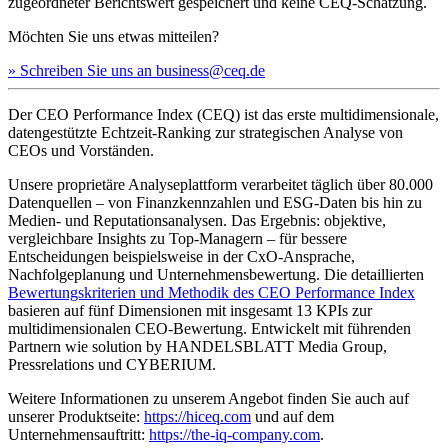
zugeordneter Berichtswert gespeichert und keine CEQ-Schätzung.
Möchten Sie uns etwas mitteilen?
» Schreiben Sie uns an business@ceq.de
Der CEO Performance Index (CEQ) ist das erste multidimensionale,
datengestützte Echtzeit-Ranking zur strategischen Analyse von
CEOs und Vorständen.
Unsere proprietäre Analyseplattform verarbeitet täglich über 80.000
Datenquellen – von Finanzkennzahlen und ESG-Daten bis hin zu
Medien- und Reputationsanalysen. Das Ergebnis: objektive,
vergleichbare Insights zu Top-Managern – für bessere
Entscheidungen beispielsweise in der CxO-Ansprache,
Nachfolgeplanung und Unternehmensbewertung. Die detaillierten
Bewertungskriterien und Methodik des CEO Performance Index
basieren auf fünf Dimensionen mit insgesamt 13 KPIs zur
multidimensionalen CEO-Bewertung. Entwickelt mit führenden
Partnern wie solution by HANDELSBLATT Media Group,
Pressrelations und CYBERIUM.
Weitere Informationen zu unserem Angebot finden Sie auch auf
unserer Produktseite:
https://hiceq.com
und auf dem
Unternehmensauftritt:
https://the-iq-company.com
.