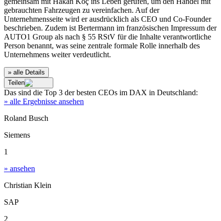
gemeinsam mit Hakan Koç ins Leben gerufen, um den Handel mit
gebrauchten Fahrzeugen zu vereinfachen. Auf der
Unternehmensseite wird er ausdrücklich als CEO und Co‑Founder
beschrieben. Zudem ist Bertermann im französischen Impressum der
AUTO1 Group als nach § 55 RStV für die Inhalte verantwortliche
Person benannt, was seine zentrale formale Rolle innerhalb des
Unternehmens weiter verdeutlicht.
» alle Details
Teilen
Das sind die
Top 3
der besten
CEOs im DAX
in
Deutschland
:
» alle Ergebnisse ansehen
Roland Busch
Siemens
1
» ansehen
Christian Klein
SAP
2