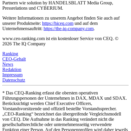
Partnern wie solution by HANDELSBLATT Media Group,
Pressrelations und CYBERIUM.
Weitere Informationen zu unserem Angebot finden Sie auch auf
unserer Produktseite:
https://hiceq.com
und auf dem
Unternehmensauftritt:
https://the-iq-company.com
.
www.ceo-ranking.com ist ein kostenloser Service von CEQ. ©
2026
The IQ Company
Ranking
CEO-Gehalt
News
Redaktion
Impressum
Datenschutz
* Das CEQ-Ranking erfasst die obersten operativen
Führungspersonen der Unternehmen in DAX, MDAX und SDAX.
Berücksichtigt werden Chief Executive Officers,
Vorstandsvorsitzende und offiziell bestellte Vorstandssprecher.
„CEO-Ranking“ bezeichnet das übergreifende Vergleichsmodell
von CEQ. Die Aufnahme in das Ranking verändert nicht die
gesellschaftsrechtliche oder unternehmensseitig verwendete
Funktion einer Person. Auf den Personenprofilen wird daher jeweils