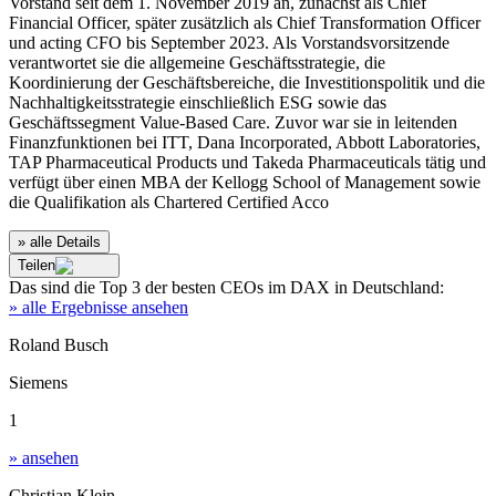
Vorstand seit dem 1. November 2019 an, zunächst als Chief
Financial Officer, später zusätzlich als Chief Transformation Officer
und acting CFO bis September 2023. Als Vorstandsvorsitzende
verantwortet sie die allgemeine Geschäftsstrategie, die
Koordinierung der Geschäftsbereiche, die Investitionspolitik und die
Nachhaltigkeitsstrategie einschließlich ESG sowie das
Geschäftssegment Value-Based Care. Zuvor war sie in leitenden
Finanzfunktionen bei ITT, Dana Incorporated, Abbott Laboratories,
TAP Pharmaceutical Products und Takeda Pharmaceuticals tätig und
verfügt über einen MBA der Kellogg School of Management sowie
die Qualifikation als Chartered Certified Acco
» alle Details
Teilen
Das sind die
Top 3
der besten
CEOs im DAX
in
Deutschland
:
» alle Ergebnisse ansehen
Roland Busch
Siemens
1
» ansehen
Christian Klein