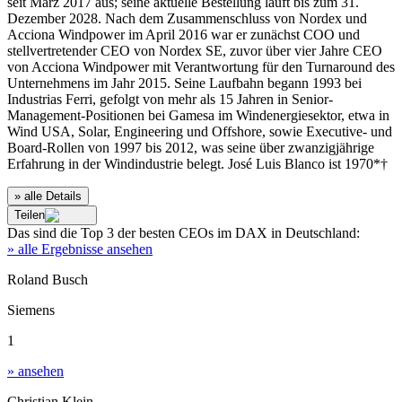
seit März 2017 aus; seine aktuelle Bestellung läuft bis zum 31.
Dezember 2028. Nach dem Zusammenschluss von Nordex und
Acciona Windpower im April 2016 war er zunächst COO und
stellvertretender CEO von Nordex SE, zuvor über vier Jahre CEO
von Acciona Windpower mit Verantwortung für den Turnaround des
Unternehmens im Jahr 2015. Seine Laufbahn begann 1993 bei
Industrias Ferri, gefolgt von mehr als 15 Jahren in Senior-
Management-Positionen bei Gamesa im Windenergiesektor, etwa in
Wind USA, Solar, Engineering und Offshore, sowie Executive- und
Board-Rollen von 1997 bis 2012, was seine über zwanzigjährige
Erfahrung in der Windindustrie belegt. José Luis Blanco ist 1970*†
» alle Details
Teilen
Das sind die
Top 3
der besten
CEOs im DAX
in
Deutschland
:
» alle Ergebnisse ansehen
Roland Busch
Siemens
1
» ansehen
Christian Klein