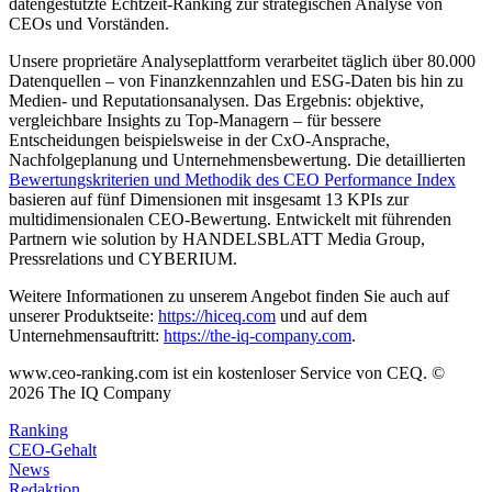
datengestützte Echtzeit-Ranking zur strategischen Analyse von
CEOs und Vorständen.
Unsere proprietäre Analyseplattform verarbeitet täglich über 80.000
Datenquellen – von Finanzkennzahlen und ESG-Daten bis hin zu
Medien- und Reputationsanalysen. Das Ergebnis: objektive,
vergleichbare Insights zu Top-Managern – für bessere
Entscheidungen beispielsweise in der CxO-Ansprache,
Nachfolgeplanung und Unternehmensbewertung. Die detaillierten
Bewertungskriterien und Methodik des CEO Performance Index
basieren auf fünf Dimensionen mit insgesamt 13 KPIs zur
multidimensionalen CEO-Bewertung. Entwickelt mit führenden
Partnern wie solution by HANDELSBLATT Media Group,
Pressrelations und CYBERIUM.
Weitere Informationen zu unserem Angebot finden Sie auch auf
unserer Produktseite:
https://hiceq.com
und auf dem
Unternehmensauftritt:
https://the-iq-company.com
.
www.ceo-ranking.com ist ein kostenloser Service von CEQ. ©
2026
The IQ Company
Ranking
CEO-Gehalt
News
Redaktion