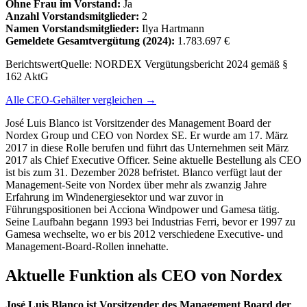
Ohne Frau im Vorstand:
Ja
Anzahl Vorstandsmitglieder:
2
Namen Vorstandsmitglieder:
Ilya Hartmann
Gemeldete Gesamtvergütung
(2024)
:
1.783.697 €
Berichtswert
Quelle:
NORDEX Vergütungsbericht 2024 gemäß §
162 AktG
Alle CEO-Gehälter vergleichen →
José Luis Blanco ist Vorsitzender des Management Board der
Nordex Group und CEO von Nordex SE. Er wurde am 17. März
2017 in diese Rolle berufen und führt das Unternehmen seit März
2017 als Chief Executive Officer. Seine aktuelle Bestellung als CEO
ist bis zum 31. Dezember 2028 befristet. Blanco verfügt laut der
Management-Seite von Nordex über mehr als zwanzig Jahre
Erfahrung im Windenergiesektor und war zuvor in
Führungspositionen bei Acciona Windpower und Gamesa tätig.
Seine Laufbahn begann 1993 bei Industrias Ferri, bevor er 1997 zu
Gamesa wechselte, wo er bis 2012 verschiedene Executive- und
Management-Board-Rollen innehatte.
Aktuelle Funktion als CEO von Nordex
José Luis Blanco ist Vorsitzender des Management Board der