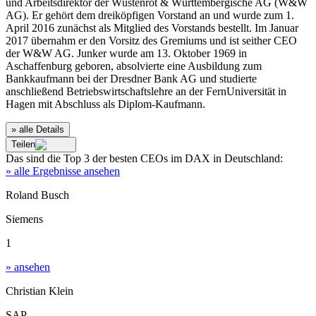
und Arbeitsdirektor der Wüstenrot & Württembergische AG (W&W
AG). Er gehört dem dreiköpfigen Vorstand an und wurde zum 1.
April 2016 zunächst als Mitglied des Vorstands bestellt. Im Januar
2017 übernahm er den Vorsitz des Gremiums und ist seither CEO
der W&W AG. Junker wurde am 13. Oktober 1969 in
Aschaffenburg geboren, absolvierte eine Ausbildung zum
Bankkaufmann bei der Dresdner Bank AG und studierte
anschließend Betriebswirtschaftslehre an der FernUniversität in
Hagen mit Abschluss als Diplom-Kaufmann.
» alle Details
Teilen
Das sind die
Top 3
der besten
CEOs im DAX
in
Deutschland
:
» alle Ergebnisse ansehen
Roland Busch
Siemens
1
» ansehen
Christian Klein
SAP