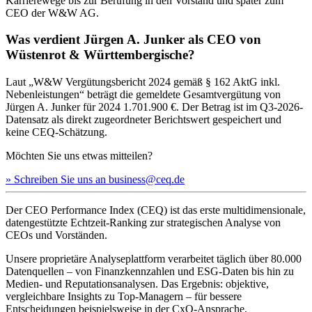
Karrierewege bis zur Berufung in den Vorstand und später zum
CEO der W&W AG.
Was verdient Jürgen A. Junker als CEO von
Wüstenrot & Württembergische?
Laut „W&W Vergütungsbericht 2024 gemäß § 162 AktG inkl.
Nebenleistungen“ beträgt die gemeldete Gesamtvergütung von
Jürgen A. Junker für 2024 1.701.900 €. Der Betrag ist im Q3-2026-
Datensatz als direkt zugeordneter Berichtswert gespeichert und
keine CEQ-Schätzung.
Möchten Sie uns etwas mitteilen?
» Schreiben Sie uns an business@ceq.de
Der CEO Performance Index (CEQ) ist das erste multidimensionale,
datengestützte Echtzeit-Ranking zur strategischen Analyse von
CEOs und Vorständen.
Unsere proprietäre Analyseplattform verarbeitet täglich über 80.000
Datenquellen – von Finanzkennzahlen und ESG-Daten bis hin zu
Medien- und Reputationsanalysen. Das Ergebnis: objektive,
vergleichbare Insights zu Top-Managern – für bessere
Entscheidungen beispielsweise in der CxO-Ansprache,