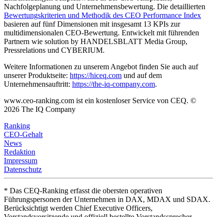
Nachfolgeplanung und Unternehmensbewertung. Die detaillierten
Bewertungskriterien und Methodik des CEO Performance Index
basieren auf fünf Dimensionen mit insgesamt 13 KPIs zur
multidimensionalen CEO-Bewertung. Entwickelt mit führenden
Partnern wie solution by HANDELSBLATT Media Group,
Pressrelations und CYBERIUM.
Weitere Informationen zu unserem Angebot finden Sie auch auf
unserer Produktseite:
https://hiceq.com
und auf dem
Unternehmensauftritt:
https://the-iq-company.com
.
www.ceo-ranking.com ist ein kostenloser Service von CEQ. ©
2026
The IQ Company
Ranking
CEO-Gehalt
News
Redaktion
Impressum
Datenschutz
* Das CEQ-Ranking erfasst die obersten operativen
Führungspersonen der Unternehmen in DAX, MDAX und SDAX.
Berücksichtigt werden Chief Executive Officers,
Vorstandsvorsitzende und offiziell bestellte Vorstandssprecher.