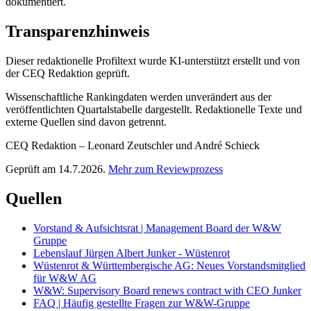
dokumentiert.
Transparenzhinweis
Dieser redaktionelle Profiltext wurde KI-unterstützt erstellt und von
der CEQ Redaktion geprüft.
Wissenschaftliche Rankingdaten werden unverändert aus der
veröffentlichten Quartalstabelle dargestellt. Redaktionelle Texte und
externe Quellen sind davon getrennt.
CEQ Redaktion – Leonard Zeutschler und André Schieck
Geprüft am 14.7.2026.
Mehr zum Reviewprozess
Quellen
Vorstand & Aufsichtsrat | Management Board der W&W
Gruppe
Lebenslauf Jürgen Albert Junker - Wüstenrot
Wüstenrot & Württembergische AG: Neues Vorstandsmitglied
für W&W AG
W&W: Supervisory Board renews contract with CEO Junker
FAQ | Häufig gestellte Fragen zur W&W-Gruppe