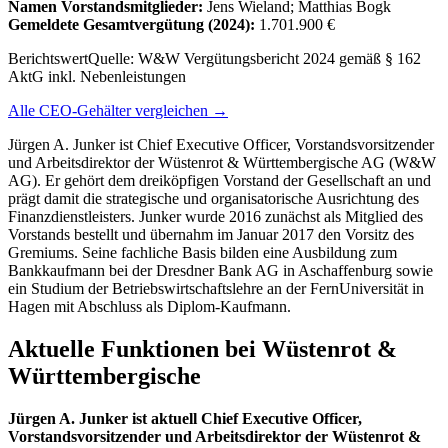
Namen Vorstandsmitglieder:
Jens Wieland; Matthias Bogk
Gemeldete Gesamtvergütung
(2024)
:
1.701.900 €
Berichtswert
Quelle:
W&W Vergütungsbericht 2024 gemäß § 162
AktG inkl. Nebenleistungen
Alle CEO-Gehälter vergleichen →
Jürgen A. Junker ist Chief Executive Officer, Vorstandsvorsitzender
und Arbeitsdirektor der Wüstenrot & Württembergische AG (W&W
AG). Er gehört dem dreiköpfigen Vorstand der Gesellschaft an und
prägt damit die strategische und organisatorische Ausrichtung des
Finanzdienstleisters. Junker wurde 2016 zunächst als Mitglied des
Vorstands bestellt und übernahm im Januar 2017 den Vorsitz des
Gremiums. Seine fachliche Basis bilden eine Ausbildung zum
Bankkaufmann bei der Dresdner Bank AG in Aschaffenburg sowie
ein Studium der Betriebswirtschaftslehre an der FernUniversität in
Hagen mit Abschluss als Diplom-Kaufmann.
Aktuelle Funktionen bei Wüstenrot &
Württembergische
Jürgen A. Junker ist aktuell Chief Executive Officer,
Vorstandsvorsitzender und Arbeitsdirektor der Wüstenrot &