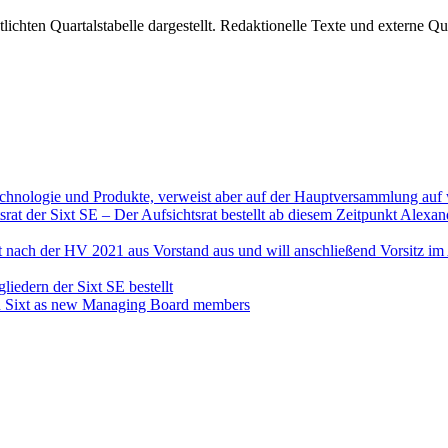
ichten Quartalstabelle dargestellt. Redaktionelle Texte und externe Qu
echnologie und Produkte, verweist aber auf der Hauptversammlung auf
srat der Sixt SE – Der Aufsichtsrat bestellt ab diesem Zeitpunkt Ale
det nach der HV 2021 aus Vorstand aus und will anschließend Vorsitz i
iedern der Sixt SE bestellt
in Sixt as new Managing Board members