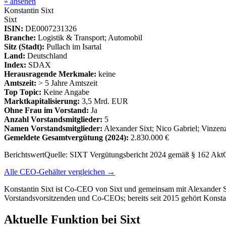
» ansehen
Konstantin Sixt
Sixt
ISIN:
DE0007231326
Branche:
Logistik & Transport; Automobil
Sitz (Stadt):
Pullach im Isartal
Land:
Deutschland
Index:
SDAX
Herausragende Merkmale:
keine
Amtszeit:
> 5 Jahre Amtszeit
Top Topic:
Keine Angabe
Marktkapitalisierung:
3,5 Mrd. EUR
Ohne Frau im Vorstand:
Ja
Anzahl Vorstandsmitglieder:
5
Namen Vorstandsmitglieder:
Alexander Sixt; Nico Gabriel; Vinzen
Gemeldete Gesamtvergütung
(2024)
:
2.830.000 €
Berichtswert
Quelle:
SIXT Vergütungsbericht 2024 gemäß § 162 AktG
Alle CEO-Gehälter vergleichen →
Konstantin Sixt ist Co-CEO von Sixt und gemeinsam mit Alexander Si
Vorstandsvorsitzenden und Co-CEOs; bereits seit 2015 gehört Konsta
Aktuelle Funktion bei Sixt