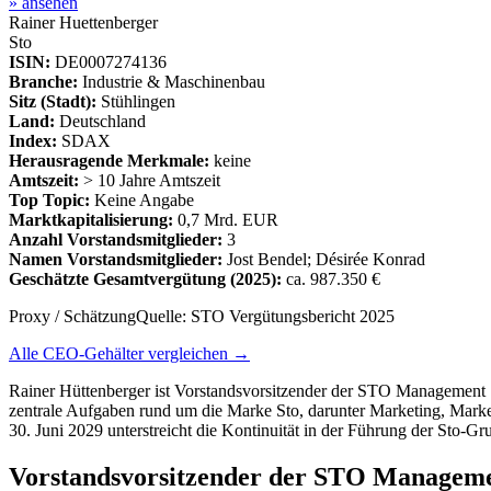
» ansehen
Rainer Huettenberger
Sto
ISIN:
DE0007274136
Branche:
Industrie & Maschinenbau
Sitz (Stadt):
Stühlingen
Land:
Deutschland
Index:
SDAX
Herausragende Merkmale:
keine
Amtszeit:
> 10 Jahre Amtszeit
Top Topic:
Keine Angabe
Marktkapitalisierung:
0,7 Mrd. EUR
Anzahl Vorstandsmitglieder:
3
Namen Vorstandsmitglieder:
Jost Bendel; Désirée Konrad
Geschätzte Gesamtvergütung
(2025)
:
ca. 987.350 €
Proxy / Schätzung
Quelle:
STO Vergütungsbericht 2025
Alle CEO-Gehälter vergleichen →
Rainer Hüttenberger ist Vorstandsvorsitzender der STO Management S
zentrale Aufgaben rund um die Marke Sto, darunter Marketing, Marke
30. Juni 2029 unterstreicht die Kontinuität in der Führung der Sto-Gru
Vorstandsvorsitzender der STO Managem