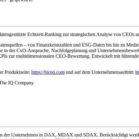
atengestützte Echtzeit-Ranking zur strategischen Analyse von CEOs u
0 Datenquellen – von Finanzkennzahlen und ESG-Daten bis hin zu Medien
ise in der CxO-Ansprache, Nachfolgeplanung und Unternehmensbewertun
3 KPIs zur multidimensionalen CEO-Bewertung. Entwickelt mit führ
r Produktseite:
https://hiceq.com
und auf dem Unternehmensauftritt:
h
The IQ Company
en der Unternehmen in DAX, MDAX und SDAX. Berücksichtigt werden C