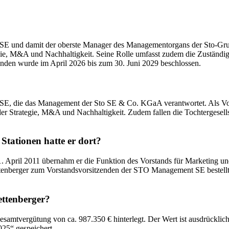
SE und damit der oberste Manager des Managementorgans der Sto-Grup
ie, M&A und Nachhaltigkeit. Seine Rolle umfasst zudem die Zuständigk
enden wurde im April 2026 bis zum 30. Juni 2029 beschlossen.
SE, die das Management der Sto SE & Co. KGaA verantwortet. Als Vorst
er Strategie, M&A und Nachhaltigkeit. Zudem fallen die Tochtergesells
Stationen hatte er dort?
1. April 2011 übernahm er die Funktion des Vorstands für Marketing un
enberger zum Vorstandsvorsitzenden der STO Management SE bestellt, 
ettenberger?
samtvergütung von ca. 987.350 € hinterlegt. Der Wert ist ausdrücklich
025“ gespeichert.