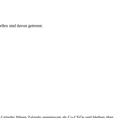
ellen sind davon getrennt.
de Gründer führen Zalando gemeinsam als Co-CEOs und bleiben über