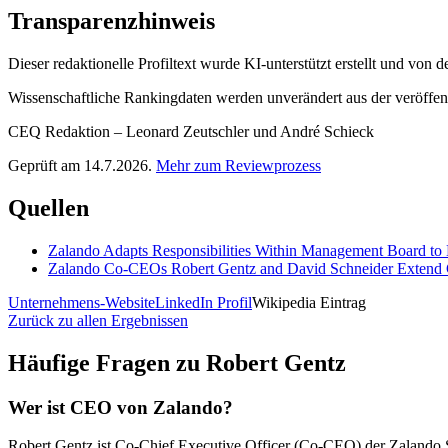
Transparenzhinweis
Dieser redaktionelle Profiltext wurde KI-unterstützt erstellt und von
Wissenschaftliche Rankingdaten werden unverändert aus der veröffentl
CEQ Redaktion – Leonard Zeutschler und André Schieck
Geprüft am 14.7.2026.
Mehr zum Reviewprozess
Quellen
Zalando Adapts Responsibilities Within Management Board t
Zalando Co-CEOs Robert Gentz and David Schneider Extend C
Unternehmens-Website
LinkedIn Profil
Wikipedia Eintrag
Zurück zu allen Ergebnissen
Häufige Fragen zu
Robert Gentz
Wer ist CEO von Zalando?
Robert Gentz ist Co-Chief Executive Officer (Co-CEO) der Zalando 