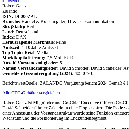
» ansehen
Robert Gentz
Zalando
ISIN:
DE000ZAL1111
Branche:
Handel & Konsumgüter; IT & Telekommunikation
Sitz (Stadt):
Berlin
Land:
Deutschland
Index:
DAX
Herausragende Merkmale:
keine
Amtszeit:
> 10 Jahre Amtszeit
Top Topic:
Retail Media
Marktkapitalisierung:
7,5 Mrd. EUR
Anzahl Vorstandsmitglieder:
5
Namen Vorstandsmitglieder:
David Schröder; David Schneider; As
Gemeldete Gesamtvergütung
(2024)
:
405.079 €
Berichtswert
Quelle:
ZALANDO Vergütungsbericht 2024 Gemäß § 1
Alle CEO-Gehälter vergleichen →
Robert Gentz ist Mitgründer und Co-Chief Executive Officer (Co-C
David Schneider führt er Zalando in einer Doppelspitze. Die Rolle 
einer Anpassung der Vorstandsstruktur wurde seine Funktion erneuert u
Wachstum und die Positionierung im Endkundensegment.