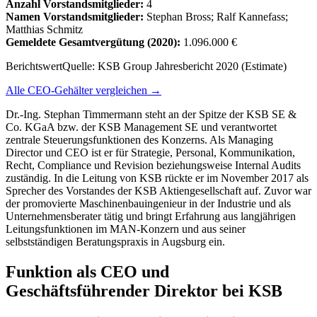
Anzahl Vorstandsmitglieder:
4
Namen Vorstandsmitglieder:
Stephan Bross; Ralf Kannefass;
Matthias Schmitz
Gemeldete Gesamtvergütung
(2020)
:
1.096.000 €
Berichtswert
Quelle:
KSB Group Jahresbericht 2020 (Estimate)
Alle CEO-Gehälter vergleichen →
Dr.-Ing. Stephan Timmermann steht an der Spitze der KSB SE &
Co. KGaA bzw. der KSB Management SE und verantwortet
zentrale Steuerungsfunktionen des Konzerns. Als Managing
Director und CEO ist er für Strategie, Personal, Kommunikation,
Recht, Compliance und Revision beziehungsweise Internal Audits
zuständig. In die Leitung von KSB rückte er im November 2017 als
Sprecher des Vorstandes der KSB Aktiengesellschaft auf. Zuvor war
der promovierte Maschinenbauingenieur in der Industrie und als
Unternehmensberater tätig und bringt Erfahrung aus langjährigen
Leitungsfunktionen im MAN‑Konzern und aus seiner
selbstständigen Beratungspraxis in Augsburg ein.
Funktion als CEO und
Geschäftsführender Direktor bei KSB