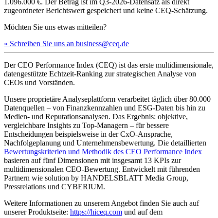
1.096.000 €. Der Betrag ist im Q3-2026-Datensatz als direkt
zugeordneter Berichtswert gespeichert und keine CEQ-Schätzung.
Möchten Sie uns etwas mitteilen?
» Schreiben Sie uns an business@ceq.de
Der CEO Performance Index (CEQ) ist das erste multidimensionale,
datengestützte Echtzeit-Ranking zur strategischen Analyse von
CEOs und Vorständen.
Unsere proprietäre Analyseplattform verarbeitet täglich über 80.000
Datenquellen – von Finanzkennzahlen und ESG-Daten bis hin zu
Medien- und Reputationsanalysen. Das Ergebnis: objektive,
vergleichbare Insights zu Top-Managern – für bessere
Entscheidungen beispielsweise in der CxO-Ansprache,
Nachfolgeplanung und Unternehmensbewertung. Die detaillierten
Bewertungskriterien und Methodik des CEO Performance Index
basieren auf fünf Dimensionen mit insgesamt 13 KPIs zur
multidimensionalen CEO-Bewertung. Entwickelt mit führenden
Partnern wie solution by HANDELSBLATT Media Group,
Pressrelations und CYBERIUM.
Weitere Informationen zu unserem Angebot finden Sie auch auf
unserer Produktseite:
https://hiceq.com
und auf dem