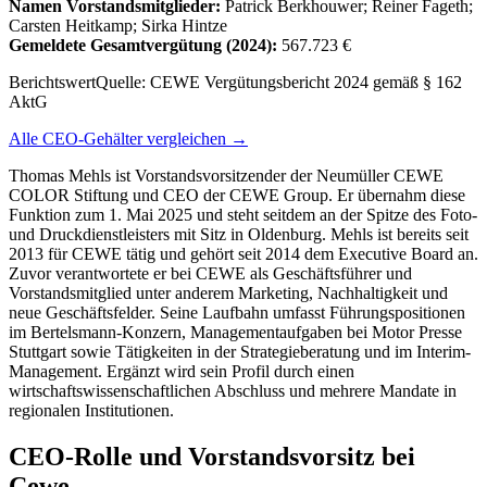
Namen Vorstandsmitglieder:
Patrick Berkhouwer; Reiner Fageth;
Carsten Heitkamp; Sirka Hintze
Gemeldete Gesamtvergütung
(2024)
:
567.723 €
Berichtswert
Quelle:
CEWE Vergütungsbericht 2024 gemäß § 162
AktG
Alle CEO-Gehälter vergleichen →
Thomas Mehls ist Vorstandsvorsitzender der Neumüller CEWE
COLOR Stiftung und CEO der CEWE Group. Er übernahm diese
Funktion zum 1. Mai 2025 und steht seitdem an der Spitze des Foto-
und Druckdienstleisters mit Sitz in Oldenburg. Mehls ist bereits seit
2013 für CEWE tätig und gehört seit 2014 dem Executive Board an.
Zuvor verantwortete er bei CEWE als Geschäftsführer und
Vorstandsmitglied unter anderem Marketing, Nachhaltigkeit und
neue Geschäftsfelder. Seine Laufbahn umfasst Führungspositionen
im Bertelsmann-Konzern, Managementaufgaben bei Motor Presse
Stuttgart sowie Tätigkeiten in der Strategieberatung und im Interim-
Management. Ergänzt wird sein Profil durch einen
wirtschaftswissenschaftlichen Abschluss und mehrere Mandate in
regionalen Institutionen.
CEO-Rolle und Vorstandsvorsitz bei
Cewe