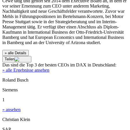
Cewe tätig und gehört seit 2014 dem Executive Board an, in dem er
vor seiner Ernennung zum CEO unter anderem Marketing,
Nachhaltigkeit und neue Geschäftsfelder verantwortete. Zuvor war
Mehls in Führungspositionen im Bertelsmann-Konzern, bei Motor
Presse Stuttgart sowie in der Strategieberatung und im Interim-
Management tätig. Er verfügt über einen Abschluss als Diplom-
Kaufmann in International Business der Otto-Friedrich-Universität
Bamberg und hat European Economics und International Business
in Bamberg und an der University of Arizona studiert.
» alle Details
Teilen
Das sind die
Top 3
der besten
CEOs im DAX
in
Deutschland
:
» alle Ergebnisse ansehen
Roland Busch
Siemens
1
» ansehen
Christian Klein
SAP