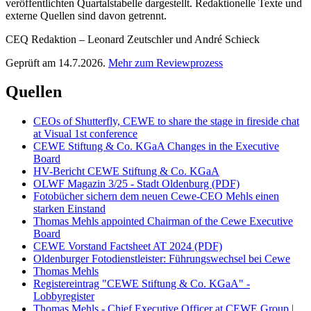
veröffentlichten Quartalstabelle dargestellt. Redaktionelle Texte und
externe Quellen sind davon getrennt.
CEQ Redaktion – Leonard Zeutschler und André Schieck
Geprüft am 14.7.2026.
Mehr zum Reviewprozess
Quellen
CEOs of Shutterfly, CEWE to share the stage in fireside chat
at Visual 1st conference
CEWE Stiftung & Co. KGaA Changes in the Executive
Board
HV-Bericht CEWE Stiftung & Co. KGaA
OLWF Magazin 3/25 - Stadt Oldenburg (PDF)
Fotobücher sichern dem neuen Cewe-CEO Mehls einen
starken Einstand
Thomas Mehls appointed Chairman of the Cewe Executive
Board
CEWE Vorstand Factsheet AT 2024 (PDF)
Oldenburger Fotodienstleister: Führungswechsel bei Cewe
Thomas Mehls
Registereintrag "CEWE Stiftung & Co. KGaA" -
Lobbyregister
Thomas Mehls - Chief Executive Officer at CEWE Group |