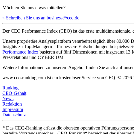
Möchten Sie uns etwas mitteilen?
» Schreiben Sie uns an business@ceq.de
Der CEO Performance Index (CEQ) ist das erste multidimensionale, d
Unsere proprietäre Analyseplattform verarbeitet täglich über 80.00
Insights zu Top-Managern – für bessere Entscheidungen beispielswe
Performance Index
basieren auf fünf Dimensionen mit insgesamt 1
Pressrelations und CYBERIUM.
Weitere Informationen zu unserem Angebot finden Sie auch auf unsere
www.ceo-ranking.com ist ein kostenloser Service von CEQ. ©
2026
Ranking
CEO-Gehalt
News
Redaktion
Impressum
Datenschutz
* Das CEQ-Ranking erfasst die obersten operativen Führungsperson
bestellte Vorstandssprecher. „CEO-Ranking“ bezeichnet das übergrei