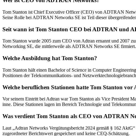
Wer ist CEO von ADTRAN Networks?
Tom Stanton ist Chief Executive Officer (CEO) von ADTRAN Networks
Seine Rolle bei ADTRAN Networks SE ist Teil dieser übergreifende
Seit wann ist Tom Stanton CEO bei ADTRAN und
Tom Stanton wurde 2005 zum CEO von Adtran ernannt und 2007 zum 
Networking SE, die mittlerweile als ADTRAN Networks SE firmiert.
Welche Ausbildung hat Tom Stanton?
Tom Stanton hält einen Bachelor of Science in Computer Engineering 
Positionen der Telekommunikations- und Netzwerktechnologiebranch
Welche beruflichen Stationen hatte Tom Stanton vor
Vor seinem Eintritt bei Adtran war Tom Stanton als Vice President M
inne. Diese Stationen lagen im Bereich Technologie und Telekommuni
Was verdient Tom Stanton als CEO von ADTRAN N
Laut „Adtran Networks Vergütungsbericht 2024 gemäß § 162 AktG“ be
zugeordneter Berichtswert gespeichert und keine CEQ-Schätzung.