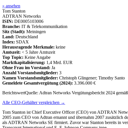
» ansehen
Tom Stanton
ADTRAN Networks
ISIN:
DE0005103006
Branche:
IT & Telekommunikation
Sitz (Stadt):
Meiningen
Land:
Deutschland
Index:
SDAX
Herausragende Merkmale:
keine
Amtszeit:
< 5 Jahre Amtszeit
Top Topic:
Keine Angabe
Marktkapitalisierung:
1,4 Mrd. EUR
Ohne Frau im Vorstand:
Ja
Anzahl Vorstandsmitglieder:
3
Namen Vorstandsmitglieder:
Christoph Glingener; Timothy Santo
Gemeldete Gesamtvergütung
(2024)
:
3.396.000 €
Berichtswert
Quelle:
Adtran Networks Vergütungsbericht 2024 gemä
Alle CEO-Gehälter vergleichen →
Tom Stanton ist Chief Executive Officer (CEO) von ADTRAN Network
2005 zum CEO von Adtran ernannt und übernahm 2007 zusätzlich den 
als ADTRAN Networks SE firmiert. Zuvor war Stanton bereits in vers
Transcrypt International und E. F. Johnson Company inne.