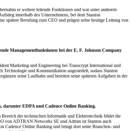
 übernahm er weitere leitende Funktionen und war unter anderem
 Aufstieg innerhalb des Unternehmens, bei dem Stanton
eine spätere Berufung zum CEO und prägen seine heutige Leitung von
leitende Managementfunktionen bei der E. F. Johnson Company
ident Marketing und Engineering bei Transcrypt International und
ch Technologie und Kommunikation angesiedelt, sodass Stanton
 ergänzen seine Laufbahn und bereiten seine späteren Aufgaben in der
rds, darunter EDPA und Cadence Online Banking.
ereich der technischen Informatik und Elektrotechnik bildet die
ls CEO von ADTRAN Networks SE und Adtran ist Stanton auch
on Cadence Online Banking und bringt dort seine Branchen- und