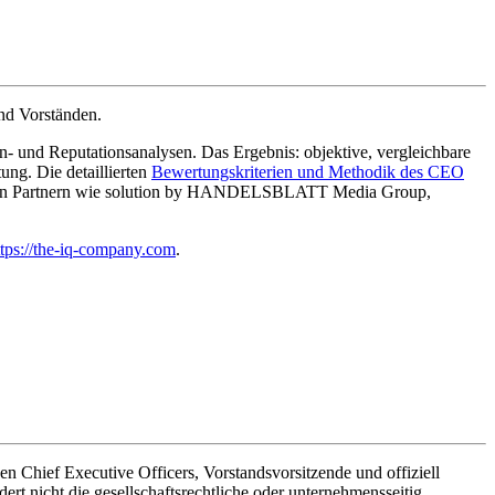
nd Vorständen.
- und Reputationsanalysen. Das Ergebnis: objektive, vergleichbare
g. Die detaillierten
Bewertungskriterien und Methodik des CEO
enden Partnern wie solution by HANDELSBLATT Media Group,
ttps://the-iq-company.com
.
hief Executive Officers, Vorstandsvorsitzende und offiziell
t nicht die gesellschaftsrechtliche oder unternehmensseitig