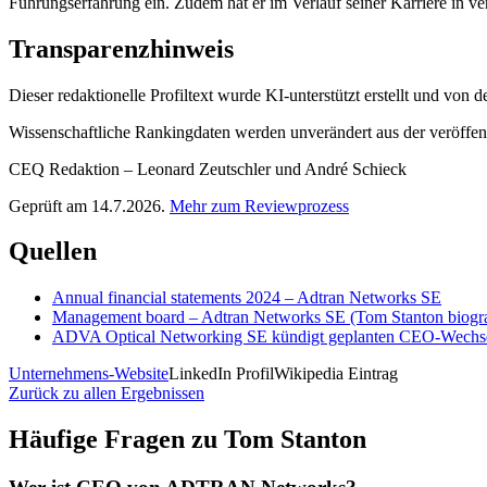
Führungserfahrung ein. Zudem hat er im Verlauf seiner Karriere in v
Transparenzhinweis
Dieser redaktionelle Profiltext wurde KI-unterstützt erstellt und von
Wissenschaftliche Rankingdaten werden unverändert aus der veröffentl
CEQ Redaktion – Leonard Zeutschler und André Schieck
Geprüft am 14.7.2026.
Mehr zum Reviewprozess
Quellen
Annual financial statements 2024 – Adtran Networks SE
Management board – Adtran Networks SE (Tom Stanton biogra
ADVA Optical Networking SE kündigt geplanten CEO-Wechsel 
Unternehmens-Website
LinkedIn Profil
Wikipedia Eintrag
Zurück zu allen Ergebnissen
Häufige Fragen zu
Tom Stanton