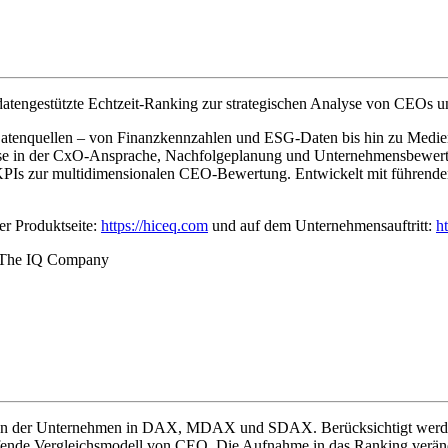
atengestützte Echtzeit-Ranking zur strategischen Analyse von CEOs u
0 Datenquellen – von Finanzkennzahlen und ESG-Daten bis hin zu Medien
ise in der CxO-Ansprache, Nachfolgeplanung und Unternehmensbewertun
3 KPIs zur multidimensionalen CEO-Bewertung. Entwickelt mit führ
r Produktseite:
https://hiceq.com
und auf dem Unternehmensauftritt:
h
The IQ Company
en der Unternehmen in DAX, MDAX und SDAX. Berücksichtigt werden C
fende Vergleichsmodell von CEQ. Die Aufnahme in das Ranking veränder