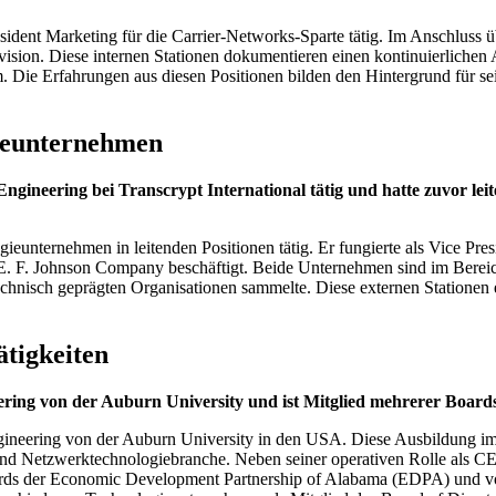
esident Marketing für die Carrier-Networks-Sparte tätig. Im Anschluss
ision. Diese internen Stationen dokumentieren einen kontinuierlichen
 Die Erfahrungen aus diesen Positionen bilden den Hintergrund für s
gieunternehmen
ngineering bei Transcrypt International tätig und hatte zuvor 
unternehmen in leitenden Positionen tätig. Er fungierte als Vice Pres
E. F. Johnson Company beschäftigt. Beide Unternehmen sind im Berei
technisch geprägten Organisationen sammelte. Diese externen Stationen
tigkeiten
eering von der Auburn University und ist Mitglied mehrerer Boa
ineering von der Auburn University in den USA. Diese Ausbildung im B
s- und Netzwerktechnologiebranche. Neben seiner operativen Rolle a
oards der Economic Development Partnership of Alabama (EDPA) und v