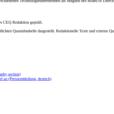
erschiedenen Technologieunternehmen als Mitglied des Board of Directo
 der CEQ Redaktion geprüft.
ichten Quartalstabelle dargestellt. Redaktionelle Texte und externe Qu
phy section)
an (Pressemitteilung, deutsch)