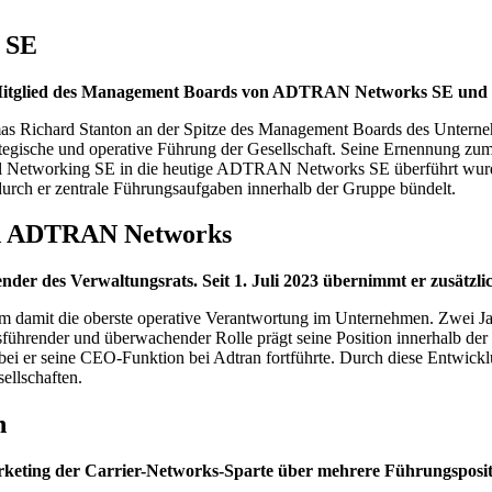
 SE
 Mitglied des Management Boards von ADTRAN Networks SE und ve
Richard Stanton an der Spitze des Management Boards des Unternehm
egische und operative Führung der Gesellschaft. Seine Ernennung 
al Networking SE in die heutige ADTRAN Networks SE überführt wur
durch er zentrale Führungsaufgaben innerhalb der Gruppe bündelt.
und ADTRAN Networks
zender des Verwaltungsrats. Seit 1. Juli 2023 übernimmt er zusä
amit die oberste operative Verantwortung im Unternehmen. Zwei Jahr
tsführender und überwachender Rolle prägt seine Position innerhalb d
er seine CEO-Funktion bei Adtran fortführte. Durch diese Entwickl
ellschaften.
n
rketing der Carrier-Networks-Sparte über mehrere Führungsposit