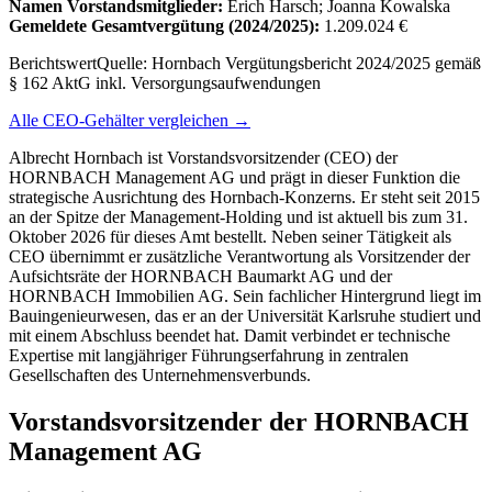
Namen Vorstandsmitglieder:
Erich Harsch; Joanna Kowalska
Gemeldete Gesamtvergütung
(2024/2025)
:
1.209.024 €
Berichtswert
Quelle:
Hornbach Vergütungsbericht 2024/2025 gemäß
§ 162 AktG inkl. Versorgungsaufwendungen
Alle CEO-Gehälter vergleichen →
Albrecht Hornbach ist Vorstandsvorsitzender (CEO) der
HORNBACH Management AG und prägt in dieser Funktion die
strategische Ausrichtung des Hornbach-Konzerns. Er steht seit 2015
an der Spitze der Management-Holding und ist aktuell bis zum 31.
Oktober 2026 für dieses Amt bestellt. Neben seiner Tätigkeit als
CEO übernimmt er zusätzliche Verantwortung als Vorsitzender der
Aufsichtsräte der HORNBACH Baumarkt AG und der
HORNBACH Immobilien AG. Sein fachlicher Hintergrund liegt im
Bauingenieurwesen, das er an der Universität Karlsruhe studiert und
mit einem Abschluss beendet hat. Damit verbindet er technische
Expertise mit langjähriger Führungserfahrung in zentralen
Gesellschaften des Unternehmensverbunds.
Vorstandsvorsitzender der HORNBACH
Management AG