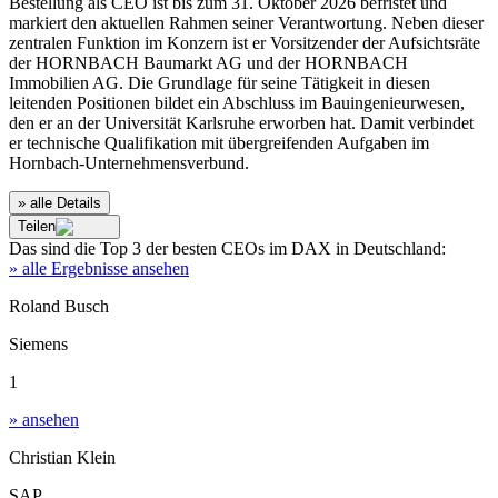
Bestellung als CEO ist bis zum 31. Oktober 2026 befristet und
markiert den aktuellen Rahmen seiner Verantwortung. Neben dieser
zentralen Funktion im Konzern ist er Vorsitzender der Aufsichtsräte
der HORNBACH Baumarkt AG und der HORNBACH
Immobilien AG. Die Grundlage für seine Tätigkeit in diesen
leitenden Positionen bildet ein Abschluss im Bauingenieurwesen,
den er an der Universität Karlsruhe erworben hat. Damit verbindet
er technische Qualifikation mit übergreifenden Aufgaben im
Hornbach-Unternehmensverbund.
» alle Details
Teilen
Das sind die
Top 3
der besten
CEOs im DAX
in
Deutschland
:
» alle Ergebnisse ansehen
Roland Busch
Siemens
1
» ansehen
Christian Klein
SAP