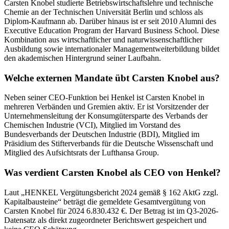
Carsten Knobel studierte Betriebswirtschaftslehre und technische
Chemie an der Technischen Universität Berlin und schloss als
Diplom-Kaufmann ab. Darüber hinaus ist er seit 2010 Alumni des
Executive Education Program der Harvard Business School. Diese
Kombination aus wirtschaftlicher und naturwissenschaftlicher
Ausbildung sowie internationaler Managementweiterbildung bildet
den akademischen Hintergrund seiner Laufbahn.
Welche externen Mandate übt Carsten Knobel aus?
Neben seiner CEO-Funktion bei Henkel ist Carsten Knobel in
mehreren Verbänden und Gremien aktiv. Er ist Vorsitzender der
Unternehmensleitung der Konsumgütersparte des Verbands der
Chemischen Industrie (VCI), Mitglied im Vorstand des
Bundesverbands der Deutschen Industrie (BDI), Mitglied im
Präsidium des Stifterverbands für die Deutsche Wissenschaft und
Mitglied des Aufsichtsrats der Lufthansa Group.
Was verdient Carsten Knobel als CEO von Henkel?
Laut „HENKEL Vergütungsbericht 2024 gemäß § 162 AktG zzgl.
Kapitalbausteine“ beträgt die gemeldete Gesamtvergütung von
Carsten Knobel für 2024 6.830.432 €. Der Betrag ist im Q3-2026-
Datensatz als direkt zugeordneter Berichtswert gespeichert und