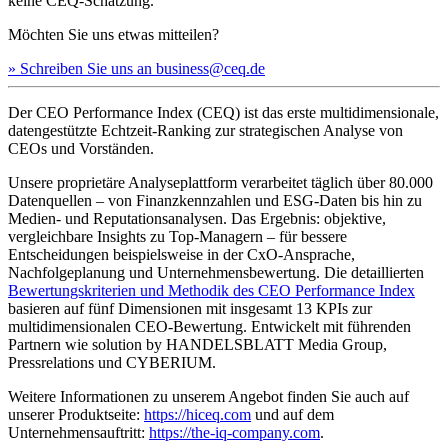
keine CEQ-Schätzung.
Möchten Sie uns etwas mitteilen?
» Schreiben Sie uns an business@ceq.de
Der CEO Performance Index (CEQ) ist das erste multidimensionale,
datengestützte Echtzeit-Ranking zur strategischen Analyse von
CEOs und Vorständen.
Unsere proprietäre Analyseplattform verarbeitet täglich über 80.000
Datenquellen – von Finanzkennzahlen und ESG-Daten bis hin zu
Medien- und Reputationsanalysen. Das Ergebnis: objektive,
vergleichbare Insights zu Top-Managern – für bessere
Entscheidungen beispielsweise in der CxO-Ansprache,
Nachfolgeplanung und Unternehmensbewertung. Die detaillierten
Bewertungskriterien und Methodik des CEO Performance Index
basieren auf fünf Dimensionen mit insgesamt 13 KPIs zur
multidimensionalen CEO-Bewertung. Entwickelt mit führenden
Partnern wie solution by HANDELSBLATT Media Group,
Pressrelations und CYBERIUM.
Weitere Informationen zu unserem Angebot finden Sie auch auf
unserer Produktseite:
https://hiceq.com
und auf dem
Unternehmensauftritt:
https://the-iq-company.com
.