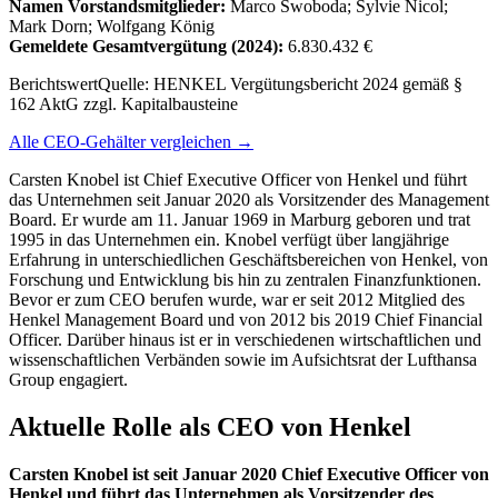
Namen Vorstandsmitglieder:
Marco Swoboda; Sylvie Nicol;
Mark Dorn; Wolfgang König
Gemeldete Gesamtvergütung
(2024)
:
6.830.432 €
Berichtswert
Quelle:
HENKEL Vergütungsbericht 2024 gemäß §
162 AktG zzgl. Kapitalbausteine
Alle CEO-Gehälter vergleichen →
Carsten Knobel ist Chief Executive Officer von Henkel und führt
das Unternehmen seit Januar 2020 als Vorsitzender des Management
Board. Er wurde am 11. Januar 1969 in Marburg geboren und trat
1995 in das Unternehmen ein. Knobel verfügt über langjährige
Erfahrung in unterschiedlichen Geschäftsbereichen von Henkel, von
Forschung und Entwicklung bis hin zu zentralen Finanzfunktionen.
Bevor er zum CEO berufen wurde, war er seit 2012 Mitglied des
Henkel Management Board und von 2012 bis 2019 Chief Financial
Officer. Darüber hinaus ist er in verschiedenen wirtschaftlichen und
wissenschaftlichen Verbänden sowie im Aufsichtsrat der Lufthansa
Group engagiert.
Aktuelle Rolle als CEO von Henkel
Carsten Knobel ist seit Januar 2020 Chief Executive Officer von
Henkel und führt das Unternehmen als Vorsitzender des