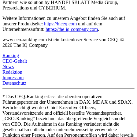
Partnern wie solution by HANDELSBLATT Media Group,
Pressrelations und CYBERIUM.
Weitere Informationen zu unserem Angebot finden Sie auch auf
unserer Produktseite:
https://hiceq.com
und auf dem
Unternehmensauftritt:
https://the-iq-company.com
.
www.ceo-ranking.com ist ein kostenloser Service von CEQ. ©
2026
The IQ Company
Ranking
CEO-Gehalt
News
Redaktion
Impressum
Datenschutz
* Das CEQ-Ranking erfasst die obersten operativen
Führungspersonen der Unternehmen in DAX, MDAX und SDAX.
Berücksichtigt werden Chief Executive Officers,
Vorstandsvorsitzende und offiziell bestellte Vorstandssprecher.
„CEO-Ranking“ bezeichnet das übergreifende Vergleichsmodell
von CEQ. Die Aufnahme in das Ranking verändert nicht die
gesellschaftsrechtliche oder unternehmensseitig verwendete
Funktion einer Person. Auf den Personenprofilen wird daher jeweils