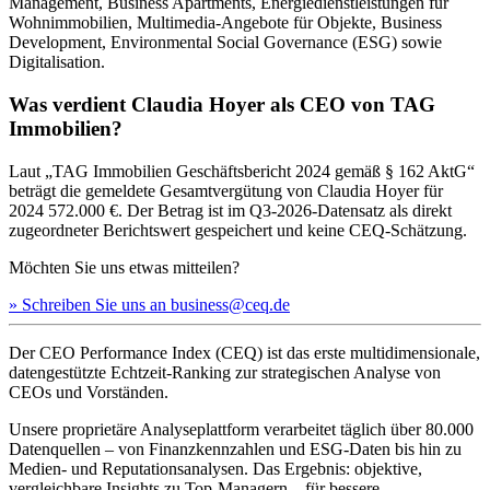
Management, Business Apartments, Energiedienstleistungen für
Wohnimmobilien, Multimedia-Angebote für Objekte, Business
Development, Environmental Social Governance (ESG) sowie
Digitalisation.
Was verdient Claudia Hoyer als CEO von TAG
Immobilien?
Laut „TAG Immobilien Geschäftsbericht 2024 gemäß § 162 AktG“
beträgt die gemeldete Gesamtvergütung von Claudia Hoyer für
2024 572.000 €. Der Betrag ist im Q3-2026-Datensatz als direkt
zugeordneter Berichtswert gespeichert und keine CEQ-Schätzung.
Möchten Sie uns etwas mitteilen?
» Schreiben Sie uns an business@ceq.de
Der CEO Performance Index (CEQ) ist das erste multidimensionale,
datengestützte Echtzeit-Ranking zur strategischen Analyse von
CEOs und Vorständen.
Unsere proprietäre Analyseplattform verarbeitet täglich über 80.000
Datenquellen – von Finanzkennzahlen und ESG-Daten bis hin zu
Medien- und Reputationsanalysen. Das Ergebnis: objektive,
vergleichbare Insights zu Top-Managern – für bessere