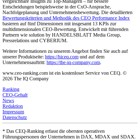
vergleichbare Insights zu Top-Managern – für bessere
Entscheidungen beispielsweise in der CxO-Ansprache,
Nachfolgeplanung und Unternehmensbewertung. Die detaillierten
Bewertungskriterien und Methodik des CEO Performance Index
basieren auf fünf Dimensionen mit insgesamt 13 KPIs zur
multidimensionalen CEO-Bewertung. Entwickelt mit führenden
Partnern wie solution by HANDELSBLATT Media Group,
Pressrelations und CYBERIUM.
Weitere Informationen zu unserem Angebot finden Sie auch auf
unserer Produktseite:
https://hiceq.com
und auf dem
Unternehmensauftritt:
https://the-iq-company.com
.
www.ceo-ranking.com ist ein kostenloser Service von CEQ. ©
2026
The IQ Company
Ranking
CEO-Gehalt
News
Redaktion
Impressum
Datenschutz
* Das CEQ-Ranking erfasst die obersten operativen
Führungspersonen der Unternehmen in DAX, MDAX und SDAX.