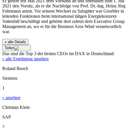
Er gehört seit Mai 2021 dem Vorstand an und übernahm zum 1. Juli
2021 den Vorsitz, als er die Nachfolge von Prof. Dr.-Ing. Heinz Jörg
Fuhrmann antrat. Vor seinem Wechsel zu Salzgitter war Groebler in
leitenden Funktionen beim international tätigen Energiekonzern
Vattenfall beschäftigt und gehörte dort zuletzt dem Executive Group
Management an, wo er für die Business Area Wind verantwortlich
war.
» alle Details
Teilen
Das sind die
Top 3
der besten
CEOs im DAX
in
Deutschland
:
» alle Ergebnisse ansehen
Roland Busch
Siemens
1
» ansehen
Christian Klein
SAP
2