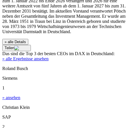
zum 1. Januar 2022 bis Ende 2026 verlängert und 2026 für eine
weitere Amtszeit von fünf Jahren ab dem 1. Januar 2027 bis zum 31.
Dezember 2031 bestätigt. Im aktuellen Vorstand verantwortet Pötsch
neben der Gesamtleitung das Investment Management. Er wurde am
28. März 1951 in Traun bei Linz in Österreich geboren und studierte
von 1973 bis 1979 Wirtschaftsingenieurwesen an der Technischen
Universität Darmstadt in Deutschland.
» alle Details
Teilen
Das sind die
Top 3
der besten
CEOs im DAX
in
Deutschland
:
» alle Ergebnisse ansehen
Roland Busch
Siemens
1
» ansehen
Christian Klein
SAP
2