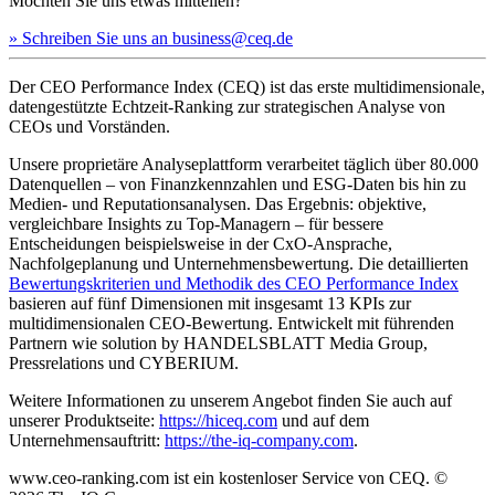
Möchten Sie uns etwas mitteilen?
» Schreiben Sie uns an business@ceq.de
Der CEO Performance Index (CEQ) ist das erste multidimensionale,
datengestützte Echtzeit-Ranking zur strategischen Analyse von
CEOs und Vorständen.
Unsere proprietäre Analyseplattform verarbeitet täglich über 80.000
Datenquellen – von Finanzkennzahlen und ESG-Daten bis hin zu
Medien- und Reputationsanalysen. Das Ergebnis: objektive,
vergleichbare Insights zu Top-Managern – für bessere
Entscheidungen beispielsweise in der CxO-Ansprache,
Nachfolgeplanung und Unternehmensbewertung. Die detaillierten
Bewertungskriterien und Methodik des CEO Performance Index
basieren auf fünf Dimensionen mit insgesamt 13 KPIs zur
multidimensionalen CEO-Bewertung. Entwickelt mit führenden
Partnern wie solution by HANDELSBLATT Media Group,
Pressrelations und CYBERIUM.
Weitere Informationen zu unserem Angebot finden Sie auch auf
unserer Produktseite:
https://hiceq.com
und auf dem
Unternehmensauftritt:
https://the-iq-company.com
.
www.ceo-ranking.com ist ein kostenloser Service von CEQ. ©