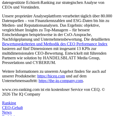
datengestützte Echtzeit-Ranking zur strategischen Analyse von
CEOs und Vorständen.
Unsere proprietäre Analyseplattform verarbeitet täglich über 80.000
Datenquellen – von Finanzkennzahlen und ESG-Daten bis hin zu
Medien- und Reputationsanalysen. Das Ergebnis: objektive,
vergleichbare Insights zu Top-Managern – für bessere
Entscheidungen beispielsweise in der CxO-Ansprache,
Nachfolgeplanung und Unternehmensbewertung. Die detaillierten
Bewertungskriterien und Methodik des CEO Performance Index
basieren auf fünf Dimensionen mit insgesamt 13 KPIs zur
multidimensionalen CEO-Bewertung. Entwickelt mit führenden
Partnern wie solution by HANDELSBLATT Media Group,
Pressrelations und CYBERIUM.
Weitere Informationen zu unserem Angebot finden Sie auch auf
unserer Produktseite:
https://hiceq.com
und auf dem
Unternehmensauftritt:
https://the-iq-company.com
.
www.ceo-ranking.com ist ein kostenloser Service von CEQ. ©
2026
The IQ Company
Ranking
CEO-Gehalt
News