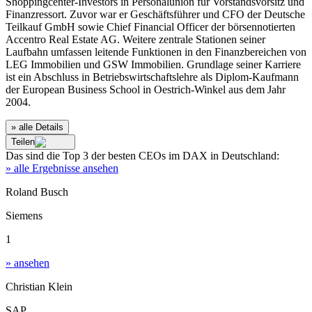
Shoppingcenter-Investors in Personalunion für Vorstandsvorsitz und
Finanzressort. Zuvor war er Geschäftsführer und CFO der Deutsche
Teilkauf GmbH sowie Chief Financial Officer der börsennotierten
Accentro Real Estate AG. Weitere zentrale Stationen seiner
Laufbahn umfassen leitende Funktionen in den Finanzbereichen von
LEG Immobilien und GSW Immobilien. Grundlage seiner Karriere
ist ein Abschluss in Betriebswirtschaftslehre als Diplom-Kaufmann
der European Business School in Oestrich-Winkel aus dem Jahr
2004.
» alle Details
Teilen
Das sind die
Top 3
der besten
CEOs im DAX
in
Deutschland
:
» alle Ergebnisse ansehen
Roland Busch
Siemens
1
» ansehen
Christian Klein
SAP