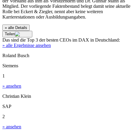
der Vorstand aus ihm als Vorsitzendem und Dr. Gunnar Mann als
Mitglied. Der vorliegende Faktenbestand belegt damit seine aktuelle
Rolle bei Eckert & Ziegler, nennt aber keine weiteren
Karrierestationen oder Ausbildungsangaben.
» alle Details
Teilen
Das sind die
Top 3
der besten
CEOs im DAX
in
Deutschland
:
» alle Ergebnisse ansehen
Roland Busch
Siemens
1
» ansehen
Christian Klein
SAP
2
» ansehen