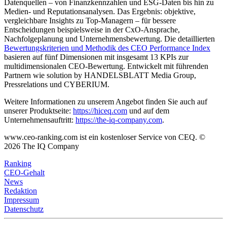
Datenquellen – von Finanzkennzahlen und ESG-Daten bis hin zu
Medien- und Reputationsanalysen. Das Ergebnis: objektive,
vergleichbare Insights zu Top-Managern – für bessere
Entscheidungen beispielsweise in der CxO-Ansprache,
Nachfolgeplanung und Unternehmensbewertung. Die detaillierten
Bewertungskriterien und Methodik des CEO Performance Index
basieren auf fünf Dimensionen mit insgesamt 13 KPIs zur
multidimensionalen CEO-Bewertung. Entwickelt mit führenden
Partnern wie solution by HANDELSBLATT Media Group,
Pressrelations und CYBERIUM.
Weitere Informationen zu unserem Angebot finden Sie auch auf
unserer Produktseite:
https://hiceq.com
und auf dem
Unternehmensauftritt:
https://the-iq-company.com
.
www.ceo-ranking.com ist ein kostenloser Service von CEQ. ©
2026
The IQ Company
Ranking
CEO-Gehalt
News
Redaktion
Impressum
Datenschutz