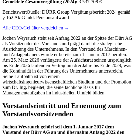
Gemeldete Gesamtvergütung
(2024)
:
3.537.708 €
Berichtswert
Quelle:
DÜRR Group Vergütungsbericht 2024 gemäß
§ 162 AktG inkl. Persionsaufwand
Alle CEO-Gehälter vergleichen →
Jochen Weyrauch steht seit Anfang 2022 an der Spitze der Dürr AG
als Vorsitzender des Vorstands und prägt damit die strategische
Ausrichtung des Unternehmens. In den Vorstand des Maschinen-
und Anlagenbauers wurde er bereits zum 1. Januar 2017 berufen.
Am 25. März 2026 verlängerte der Aufsichtsrat seinen ursprünglich
bis Ende 2026 laufenden Vertrag um drei Jahre bis Ende 2029, was
die Kontinuität in der Führung des Unternehmens unterstreicht.
Seine Laufbahn ist von einem
wirtschaftsingenieurwissenschaftlichen Studium und der Promotion
zum Dr.-Ing. begleitet, die seine fachliche Basis für
Managementaufgaben im industriellen Umfeld bilden.
Vorstandseintritt und Ernennung zum
Vorstandsvorsitzenden
Jochen Weyrauch gehört seit dem 1. Januar 2017 dem
Vorstand der Dürr AG an und übernahm Anfang 2022 den