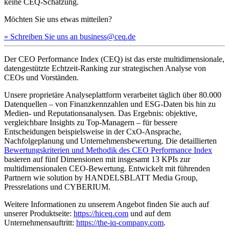
keine CEQ-Schätzung.
Möchten Sie uns etwas mitteilen?
» Schreiben Sie uns an business@ceq.de
Der CEO Performance Index (CEQ) ist das erste multidimensionale,
datengestützte Echtzeit-Ranking zur strategischen Analyse von
CEOs und Vorständen.
Unsere proprietäre Analyseplattform verarbeitet täglich über 80.000
Datenquellen – von Finanzkennzahlen und ESG-Daten bis hin zu
Medien- und Reputationsanalysen. Das Ergebnis: objektive,
vergleichbare Insights zu Top-Managern – für bessere
Entscheidungen beispielsweise in der CxO-Ansprache,
Nachfolgeplanung und Unternehmensbewertung. Die detaillierten
Bewertungskriterien und Methodik des CEO Performance Index
basieren auf fünf Dimensionen mit insgesamt 13 KPIs zur
multidimensionalen CEO-Bewertung. Entwickelt mit führenden
Partnern wie solution by HANDELSBLATT Media Group,
Pressrelations und CYBERIUM.
Weitere Informationen zu unserem Angebot finden Sie auch auf
unserer Produktseite:
https://hiceq.com
und auf dem
Unternehmensauftritt:
https://the-iq-company.com
.