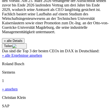
den Vorsitz. Am 25. März 2026 verlängerte der Aufsichtsrat seinen
zuvor bis Ende 2026 laufenden Vertrag um drei Jahre bis Ende
2029, wodurch seine Amtszeit als CEO langfristig gesichert ist.
Fachlich basiert seine Laufbahn auf einem Studium des
Wirtschaftsingenieurwesens an der Technischen Universität
Kaiserslautern sowie einer Promotion zum Dr.-Ing. an der Otto-von-
Guericke-Universität Magdeburg, die seine industrielle
Managementtätigkeit untermauert.
» alle Details
Teilen
Das sind die
Top 3
der besten
CEOs im DAX
in
Deutschland
:
» alle Ergebnisse ansehen
Roland Busch
Siemens
1
» ansehen
Christian Klein
SAP