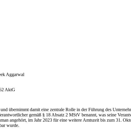
teek Aggarwal
62 AktG
d übernimmt damit eine zentrale Rolle in der Führung des Unternehme
h Verantwortlicher gemäß § 18 Absatz 2 MStV benannt, was seine Verantw
uman angehört, im Jahr 2023 für eine weitere Amtszeit bis zum 31. 
bar wurde.