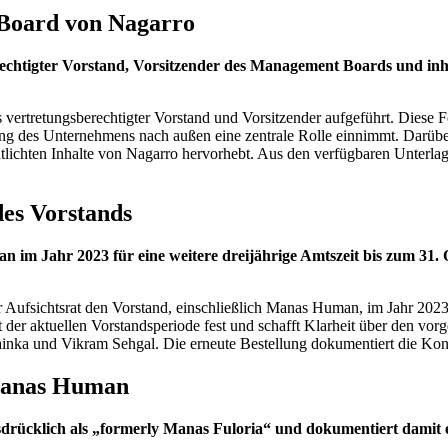
Board von Nagarro
chtigter Vorstand, Vorsitzender des Management Boards und inh
ertretungsberechtigter Vorstand und Vorsitzender aufgeführt. Diese F
tung des Unternehmens nach außen eine zentrale Rolle einnimmt. Darüber 
ntlichten Inhalte von Nagarro hervorhebt. Aus den verfügbaren Unterla
es Vorstands
im Jahr 2023 für eine weitere dreijährige Amtszeit bis zum 31. 
er Aufsichtsrat den Vorstand, einschließlich Manas Human, im Jahr 2023
zeit der aktuellen Vorstandsperiode fest und schafft Klarheit über den 
a und Vikram Sehgal. Die erneute Bestellung dokumentiert die Kont
Manas Human
ücklich als „formerly Manas Fuloria“ und dokumentiert damit ei