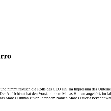
rro
d nimmt faktisch die Rolle des CEO ein. Im Impressum des Unternehme
Der Aufsichtsrat hat den Vorstand, dem Manas Human angehört, im Jahr
 dass Manas Human zuvor unter dem Namen Manas Fuloria bekannt war u