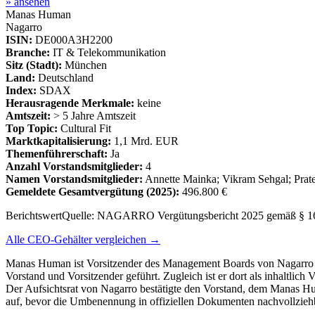
» ansehen
Manas Human
Nagarro
ISIN:
DE000A3H2200
Branche:
IT & Telekommunikation
Sitz (Stadt):
München
Land:
Deutschland
Index:
SDAX
Herausragende Merkmale:
keine
Amtszeit:
> 5 Jahre Amtszeit
Top Topic:
Cultural Fit
Marktkapitalisierung:
1,1 Mrd. EUR
Themenführerschaft:
Ja
Anzahl Vorstandsmitglieder:
4
Namen Vorstandsmitglieder:
Annette Mainka; Vikram Sehgal; Pra
Gemeldete Gesamtvergütung
(2025)
:
496.800 €
Berichtswert
Quelle:
NAGARRO Vergütungsbericht 2025 gemäß § 1
Alle CEO-Gehälter vergleichen →
Manas Human ist Vorsitzender des Management Boards von Nagarro un
Vorstand und Vorsitzender geführt. Zugleich ist er dort als inhaltlic
Der Aufsichtsrat von Nagarro bestätigte den Vorstand, dem Manas H
auf, bevor die Umbenennung in offiziellen Dokumenten nachvollzieh