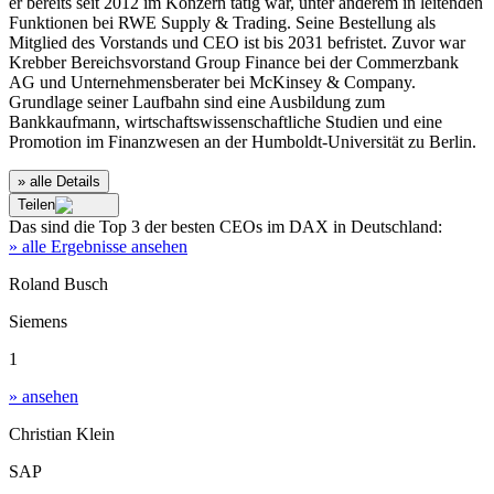
er bereits seit 2012 im Konzern tätig war, unter anderem in leitenden
Funktionen bei RWE Supply & Trading. Seine Bestellung als
Mitglied des Vorstands und CEO ist bis 2031 befristet. Zuvor war
Krebber Bereichsvorstand Group Finance bei der Commerzbank
AG und Unternehmensberater bei McKinsey & Company.
Grundlage seiner Laufbahn sind eine Ausbildung zum
Bankkaufmann, wirtschaftswissenschaftliche Studien und eine
Promotion im Finanzwesen an der Humboldt‑Universität zu Berlin.
» alle Details
Teilen
Das sind die
Top 3
der besten
CEOs im DAX
in
Deutschland
:
» alle Ergebnisse ansehen
Roland Busch
Siemens
1
» ansehen
Christian Klein
SAP