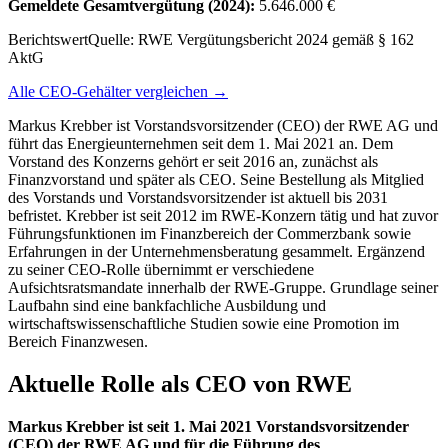
Gemeldete Gesamtvergütung
(2024)
:
5.646.000 €
Berichtswert
Quelle:
RWE Vergütungsbericht 2024 gemäß § 162
AktG
Alle CEO-Gehälter vergleichen →
Markus Krebber ist Vorstandsvorsitzender (CEO) der RWE AG und
führt das Energieunternehmen seit dem 1. Mai 2021 an. Dem
Vorstand des Konzerns gehört er seit 2016 an, zunächst als
Finanzvorstand und später als CEO. Seine Bestellung als Mitglied
des Vorstands und Vorstandsvorsitzender ist aktuell bis 2031
befristet. Krebber ist seit 2012 im RWE‑Konzern tätig und hat zuvor
Führungsfunktionen im Finanzbereich der Commerzbank sowie
Erfahrungen in der Unternehmensberatung gesammelt. Ergänzend
zu seiner CEO‑Rolle übernimmt er verschiedene
Aufsichtsratsmandate innerhalb der RWE‑Gruppe. Grundlage seiner
Laufbahn sind eine bankfachliche Ausbildung und
wirtschaftswissenschaftliche Studien sowie eine Promotion im
Bereich Finanzwesen.
Aktuelle Rolle als CEO von RWE
Markus Krebber ist seit 1. Mai 2021 Vorstandsvorsitzender
(CEO) der RWE AG und für die Führung des