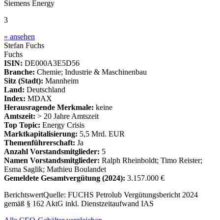
Siemens Energy
3
» ansehen
Stefan Fuchs
Fuchs
ISIN:
DE000A3E5D56
Branche:
Chemie; Industrie & Maschinenbau
Sitz (Stadt):
Mannheim
Land:
Deutschland
Index:
MDAX
Herausragende Merkmale:
keine
Amtszeit:
> 20 Jahre Amtszeit
Top Topic:
Energy Crisis
Marktkapitalisierung:
5,5 Mrd. EUR
Themenführerschaft:
Ja
Anzahl Vorstandsmitglieder:
5
Namen Vorstandsmitglieder:
Ralph Rheinboldt; Timo Reister;
Esma Saglik; Mathieu Boulandet
Gemeldete Gesamtvergütung
(2024)
:
3.157.000 €
Berichtswert
Quelle:
FUCHS Petrolub Vergütungsbericht 2024
gemäß § 162 AktG inkl. Dienstzeitaufwand IAS