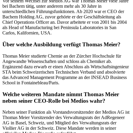
Vor seinem Wechsel zur Medios AG war Thomas Meier viele Jahre
bei Bachem tätig, unter anderem mehr als 30 Jahre in
unterschiedlichen Führungsfunktionen. Ab 2020 war er CEO der
Bachem Holding AG, zuvor gehörte er der Geschäftsleitung als
Chief Operations Officer an. Davor arbeitete er von 2001 bis 2004
als Head of Manufacturing bei Peninsula Laboratories in San
Carlos, Kalifornien, USA.
Über welche Ausbildung verfügt Thomas Meier?
Thomas Meier studierte Chemie an der Zürcher Hochschule für
Angewandte Wissenschaften und schloss als Chemiker ab.
Ergänzend dazu erwarb er einen Abschluss als Wirtschaftsingenieur
STA beim Schweizerischen Technischen Verband und absolvierte
das Advanced Management Programme an der INSEAD Business
School in Fontainebleau/Paris.
Welche weiteren Mandate nimmt Thomas Meier
neben seiner CEO-Rolle bei Medios wahr?
Neben seiner Funktion als Vorstandsvorsitzender der Medios AG ist
Thomas Meier Vorsitzender des Verwaltungsrats der AdRegeneer
AG in Basel, Schweiz, und Mitglied des Verwaltungsrats der
Viollier AG in der Schweiz. Diese Mandate werden in seiner