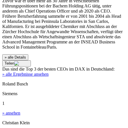
Zuvor war er über mehr als 30 Jahre in verschiedenen
Führungspositionen bei der Bachem Holding AG tätig, unter
anderem als Chief Operations Officer und ab 2020 als CEO.
Frühere Berufserfahrung sammelte er von 2001 bis 2004 als Head
of Manufacturing bei Peninsula Laboratories in San Carlos,
Kalifornien. Er ist ausgebildeter Chemiker mit Abschluss an der
Zürcher Hochschule für Angewandte Wissenschaften, verfügt über
einen Abschluss als Wirtschaftsingenieur STA und absolvierte das
Advanced Management Programme an der INSEAD Business
School in Fontainebleau/Paris.
» alle Details
Teilen
Das sind die
Top 3
der besten
CEOs im DAX
in
Deutschland
:
» alle Ergebnisse ansehen
Roland Busch
Siemens
1
» ansehen
Christian Klein