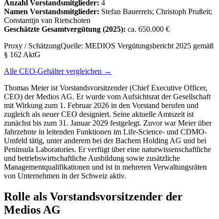
Anzahl Vorstandsmitglieder:
4
Namen Vorstandsmitglieder:
Stefan Bauerreis; Christoph Prußeit;
Constantijn van Rietschoten
Geschätzte Gesamtvergütung
(2025)
:
ca. 650.000 €
Proxy / Schätzung
Quelle:
MEDIOS Vergütungsbericht 2025 gemäß
§ 162 AktG
Alle CEO-Gehälter vergleichen →
Thomas Meier ist Vorstandsvorsitzender (Chief Executive Officer,
CEO) der Medios AG. Er wurde vom Aufsichtsrat der Gesellschaft
mit Wirkung zum 1. Februar 2026 in den Vorstand berufen und
zugleich als neuer CEO designiert. Seine aktuelle Amtszeit ist
zunächst bis zum 31. Januar 2029 festgelegt. Zuvor war Meier über
Jahrzehnte in leitenden Funktionen im Life-Science- und CDMO-
Umfeld tätig, unter anderem bei der Bachem Holding AG und bei
Peninsula Laboratories. Er verfügt über eine naturwissenschaftliche
und betriebswirtschaftliche Ausbildung sowie zusätzliche
Managementqualifikationen und ist in mehreren Verwaltungsräten
von Unternehmen in der Schweiz aktiv.
Rolle als Vorstandsvorsitzender der
Medios AG