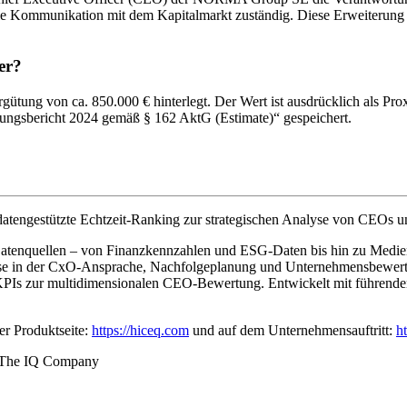
die Kommunikation mit dem Kapitalmarkt zuständig. Diese Erweiterung 
er?
gütung von ca. 850.000 € hinterlegt. Der Wert ist ausdrücklich als Pro
gsbericht 2024 gemäß § 162 AktG (Estimate)“ gespeichert.
atengestützte Echtzeit-Ranking zur strategischen Analyse von CEOs u
0 Datenquellen – von Finanzkennzahlen und ESG-Daten bis hin zu Medien
ise in der CxO-Ansprache, Nachfolgeplanung und Unternehmensbewertun
3 KPIs zur multidimensionalen CEO-Bewertung. Entwickelt mit führ
r Produktseite:
https://hiceq.com
und auf dem Unternehmensauftritt:
h
The IQ Company