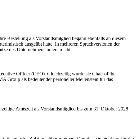
e Bestellung als Vorstandsmitglied begann ebenfalls an diesem
terimistisch ausgeübt hatte. In mehreren Sprachversionen der
tze des Unternehmens unterstreicht.
utive Officer (CEO). Gleichzeitig wurde sie Chair of the
A Group als bedeutender personeller Meilenstein für das
zeitige Amtszeit als Vorstandsmitglied bis zum 31. Oktober 2028
für Investor Relations übernommen. Damit ist sie nicht nur für die