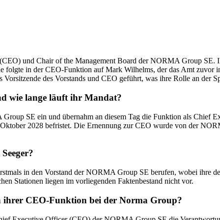
er (CEO) und Chair of the Management Board der NORMA Group SE. Ihr
e folgte in der CEO-Funktion auf Mark Wilhelms, der das Amt zuvor in
orsitzende des Vorstands und CEO geführt, was ihre Rolle an der Spi
d wie lange läuft ihr Mandat?
Group SE ein und übernahm an diesem Tag die Funktion als Chief Exec
1. Oktober 2028 befristet. Die Ernennung zur CEO wurde von der NORM
 Seeger?
5 erstmals in den Vorstand der NORMA Group SE berufen, wobei ihre der
hen Stationen liegen im vorliegenden Faktenbestand nicht vor.
ben ihrer CEO-Funktion bei der Norma Group?
 Chief Executive Officer (CEO) der NORMA Group SE die Verantwortung 