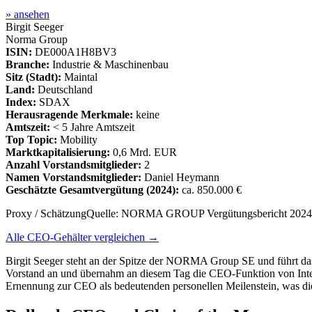
» ansehen
Birgit Seeger
Norma Group
ISIN:
DE000A1H8BV3
Branche:
Industrie & Maschinenbau
Sitz (Stadt):
Maintal
Land:
Deutschland
Index:
SDAX
Herausragende Merkmale:
keine
Amtszeit:
< 5 Jahre Amtszeit
Top Topic:
Mobility
Marktkapitalisierung:
0,6 Mrd. EUR
Anzahl Vorstandsmitglieder:
2
Namen Vorstandsmitglieder:
Daniel Heymann
Geschätzte Gesamtvergütung
(2024)
:
ca. 850.000 €
Proxy / Schätzung
Quelle:
NORMA GROUP Vergütungsbericht 2024 g
Alle CEO-Gehälter vergleichen →
Birgit Seeger steht an der Spitze der NORMA Group SE und führt d
Vorstand an und übernahm an diesem Tag die CEO-Funktion von Inte
Ernennung zur CEO als bedeutenden personellen Meilenstein, was die 