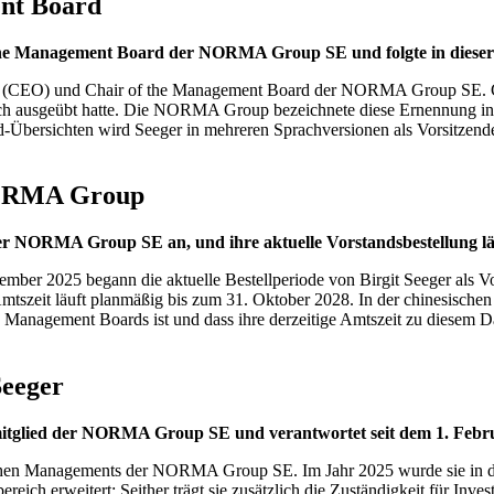
ent Board
f the Management Board der NORMA Group SE und folgte in diese
r (CEO) und Chair of the Management Board der NORMA Group SE. Gleic
h ausgeübt hatte. Die NORMA Group bezeichnete diese Ernennung in ih
Übersichten wird Seeger in mehreren Sprachversionen als Vorsitzende 
 NORMA Group
er NORMA Group SE an, und ihre aktuelle Vorstandsbestellung lä
r 2025 begann die aktuelle Bestellperiode von Birgit Seeger als Vors
 Amtszeit läuft planmäßig bis zum 31. Oktober 2028. In der chinesisc
s Management Boards ist und dass ihre derzeitige Amtszeit zu diesem 
Seeger
smitglied der NORMA Group SE und verantwortet seit dem 1. Februa
eutschen Managements der NORMA Group SE. Im Jahr 2025 wurde sie in 
ch erweitert: Seither trägt sie zusätzlich die Zuständigkeit für Inve