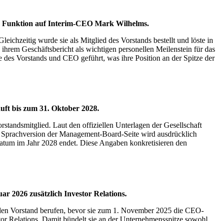
r Funktion auf Interim-CEO Mark Wilhelms.
hzeitig wurde sie als Mitglied des Vorstands bestellt und löste in
rem Geschäftsbericht als wichtigen personellen Meilenstein für das
des Vorstands und CEO geführt, was ihre Position an der Spitze der
uft bis zum 31. Oktober 2028.
tandsmitglied. Laut den offiziellen Unterlagen der Gesellschaft
hen Sprachversion der Management-Board-Seite wird ausdrücklich
Datum im Jahr 2028 endet. Diese Angaben konkretisieren den
r 2026 zusätzlich Investor Relations.
den Vorstand berufen, bevor sie zum 1. November 2025 die CEO-
stor Relations. Damit bündelt sie an der Unternehmensspitze sowohl