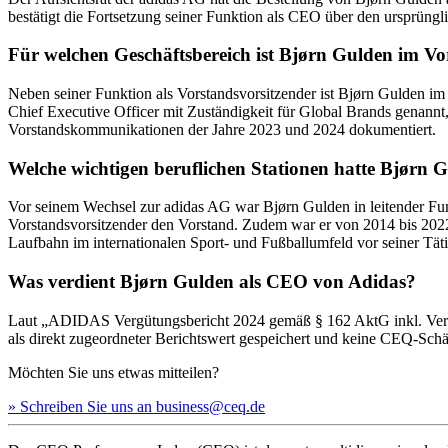
bestätigt die Fortsetzung seiner Funktion als CEO über den ursprüngli
Für welchen Geschäftsbereich ist Bjørn Gulden im Vo
Neben seiner Funktion als Vorstandsvorsitzender ist Bjørn Gulden im
Chief Executive Officer mit Zuständigkeit für Global Brands genannt, 
Vorstandskommunikationen der Jahre 2023 und 2024 dokumentiert.
Welche wichtigen beruflichen Stationen hatte Bjørn G
Vor seinem Wechsel zur adidas AG war Bjørn Gulden in leitender Fun
Vorstandsvorsitzender den Vorstand. Zudem war er von 2014 bis 202
Laufbahn im internationalen Sport- und Fußballumfeld vor seiner Tät
Was verdient Bjørn Gulden als CEO von Adidas?
Laut „ADIDAS Vergütungsbericht 2024 gemäß § 162 AktG inkl. Vers
als direkt zugeordneter Berichtswert gespeichert und keine CEQ-Sch
Möchten Sie uns etwas mitteilen?
» Schreiben Sie uns an business@ceq.de