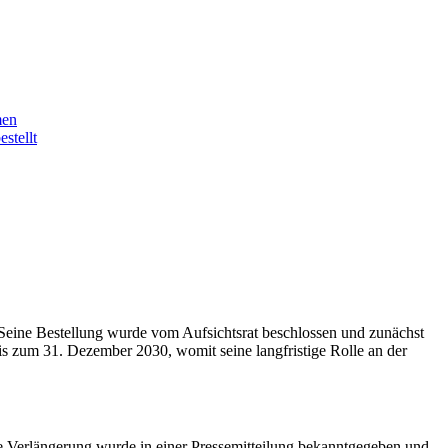
men
stellt
 Seine Bestellung wurde vom Aufsichtsrat beschlossen und zunächst
is zum 31. Dezember 2030, womit seine langfristige Rolle an der
se Verlängerung wurde in einer Pressemitteilung bekanntgegeben und