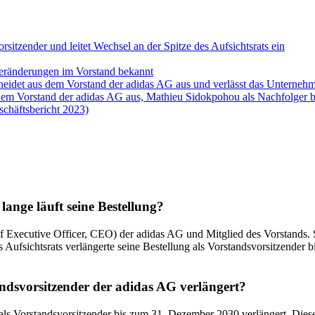
sitzender und leitet Wechsel an der Spitze des Aufsichtsrats ein
eränderungen im Vorstand bekannt
cheidet aus dem Vorstand der adidas AG aus und verlässt das Unterneh
 dem Vorstand der adidas AG aus, Mathieu Sidokpohou als Nachfolger be
tsbericht 2023)
ange läuft seine Bestellung?
ef Executive Officer, CEO) der adidas AG und Mitglied des Vorstands.
Aufsichtsrats verlängerte seine Bestellung als Vorstandsvorsitzender b
andsvorsitzender der adidas AG verlängert?
 als Vorstandsvorsitzender bis zum 31. Dezember 2030 verlängert. Die