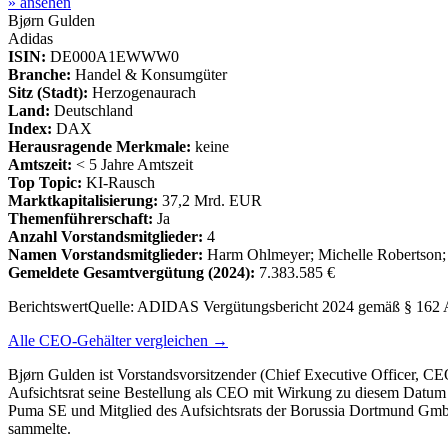
» ansehen
Bjørn Gulden
Adidas
ISIN:
DE000A1EWWW0
Branche:
Handel & Konsumgüter
Sitz (Stadt):
Herzogenaurach
Land:
Deutschland
Index:
DAX
Herausragende Merkmale:
keine
Amtszeit:
< 5 Jahre Amtszeit
Top Topic:
KI-Rausch
Marktkapitalisierung:
37,2 Mrd. EUR
Themenführerschaft:
Ja
Anzahl Vorstandsmitglieder:
4
Namen Vorstandsmitglieder:
Harm Ohlmeyer; Michelle Robertson
Gemeldete Gesamtvergütung
(2024)
:
7.383.585 €
Berichtswert
Quelle:
ADIDAS Vergütungsbericht 2024 gemäß § 162 A
Alle CEO-Gehälter vergleichen →
Bjørn Gulden ist Vorstandsvorsitzender (Chief Executive Officer, C
Aufsichtsrat seine Bestellung als CEO mit Wirkung zu diesem Datum b
Puma SE und Mitglied des Aufsichtsrats der Borussia Dortmund GmbH
sammelte.