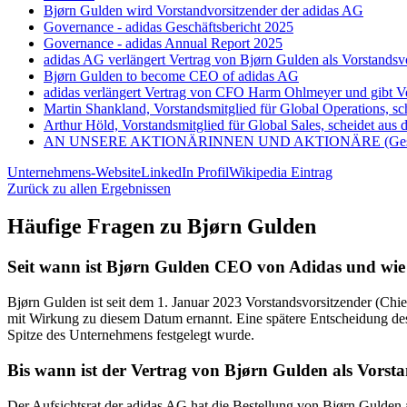
Bjørn Gulden wird Vorstandvorsitzender der adidas AG
Governance - adidas Geschäftsbericht 2025
Governance - adidas Annual Report 2025
adidas AG verlängert Vertrag von Bjørn Gulden als Vorstandsvor
Bjørn Gulden to become CEO of adidas AG
adidas verlängert Vertrag von CFO Harm Ohlmeyer und gibt V
Martin Shankland, Vorstandsmitglied für Global Operations, s
Arthur Höld, Vorstandsmitglied für Global Sales, scheidet aus
AN UNSERE AKTIONÄRINNEN UND AKTIONÄRE (Geschäf
Unternehmens-Website
LinkedIn Profil
Wikipedia Eintrag
Zurück zu allen Ergebnissen
Häufige Fragen zu
Bjørn Gulden
Seit wann ist Bjørn Gulden CEO von Adidas und wie l
Bjørn Gulden ist seit dem 1. Januar 2023 Vorstandsvorsitzender (Chi
mit Wirkung zu diesem Datum ernannt. Eine spätere Entscheidung des 
Spitze des Unternehmens festgelegt wurde.
Bis wann ist der Vertrag von Bjørn Gulden als Vorst
Der Aufsichtsrat der adidas AG hat die Bestellung von Bjørn Gulden