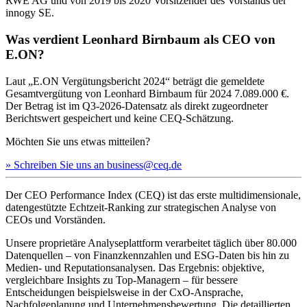
RWE AG und von 2019 bis 2020 Vorsitzender des Vorstands der
innogy SE.
Was verdient Leonhard Birnbaum als CEO von
E.ON?
Laut „E.ON Vergütungsbericht 2024“ beträgt die gemeldete
Gesamtvergütung von Leonhard Birnbaum für 2024 7.089.000 €.
Der Betrag ist im Q3-2026-Datensatz als direkt zugeordneter
Berichtswert gespeichert und keine CEQ-Schätzung.
Möchten Sie uns etwas mitteilen?
» Schreiben Sie uns an business@ceq.de
Der CEO Performance Index (CEQ) ist das erste multidimensionale,
datengestützte Echtzeit-Ranking zur strategischen Analyse von
CEOs und Vorständen.
Unsere proprietäre Analyseplattform verarbeitet täglich über 80.000
Datenquellen – von Finanzkennzahlen und ESG-Daten bis hin zu
Medien- und Reputationsanalysen. Das Ergebnis: objektive,
vergleichbare Insights zu Top-Managern – für bessere
Entscheidungen beispielsweise in der CxO-Ansprache,
Nachfolgeplanung und Unternehmensbewertung. Die detaillierten