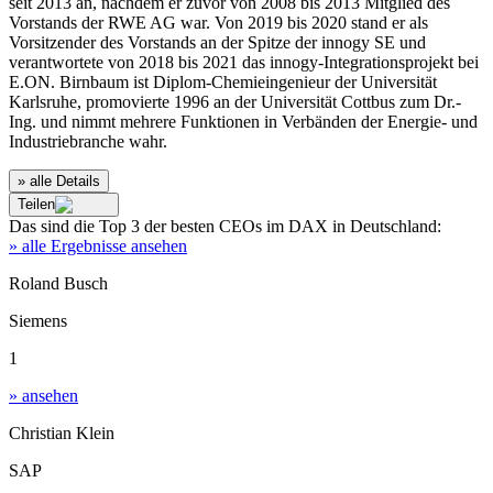
seit 2013 an, nachdem er zuvor von 2008 bis 2013 Mitglied des
Vorstands der RWE AG war. Von 2019 bis 2020 stand er als
Vorsitzender des Vorstands an der Spitze der innogy SE und
verantwortete von 2018 bis 2021 das innogy-Integrationsprojekt bei
E.ON. Birnbaum ist Diplom-Chemieingenieur der Universität
Karlsruhe, promovierte 1996 an der Universität Cottbus zum Dr.-
Ing. und nimmt mehrere Funktionen in Verbänden der Energie- und
Industriebranche wahr.
» alle Details
Teilen
Das sind die
Top 3
der besten
CEOs im DAX
in
Deutschland
:
» alle Ergebnisse ansehen
Roland Busch
Siemens
1
» ansehen
Christian Klein
SAP