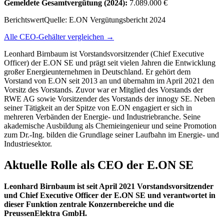
Gemeldete Gesamtvergütung
(2024)
:
7.089.000 €
Berichtswert
Quelle:
E.ON Vergütungsbericht 2024
Alle CEO-Gehälter vergleichen →
Leonhard Birnbaum ist Vorstandsvorsitzender (Chief Executive
Officer) der E.ON SE und prägt seit vielen Jahren die Entwicklung
großer Energieunternehmen in Deutschland. Er gehört dem
Vorstand von E.ON seit 2013 an und übernahm im April 2021 den
Vorsitz des Vorstands. Zuvor war er Mitglied des Vorstands der
RWE AG sowie Vorsitzender des Vorstands der innogy SE. Neben
seiner Tätigkeit an der Spitze von E.ON engagiert er sich in
mehreren Verbänden der Energie- und Industriebranche. Seine
akademische Ausbildung als Chemieingenieur und seine Promotion
zum Dr.-Ing. bilden die Grundlage seiner Laufbahn im Energie- und
Industriesektor.
Aktuelle Rolle als CEO der E.ON SE
Leonhard Birnbaum ist seit April 2021 Vorstandsvorsitzender
und Chief Executive Officer der E.ON SE und verantwortet in
dieser Funktion zentrale Konzernbereiche und die
PreussenElektra GmbH.