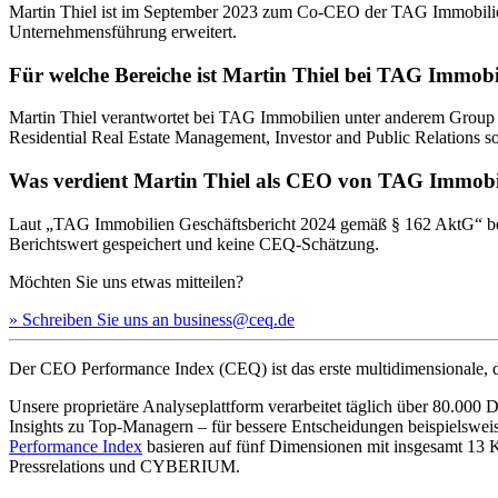
Martin Thiel ist im September 2023 zum Co-CEO der TAG Immobilien
Unternehmensführung erweitert.
Für welche Bereiche ist Martin Thiel bei TAG Immobi
Martin Thiel verantwortet bei TAG Immobilien unter anderem Group Ac
Residential Real Estate Management, Investor and Public Relation
Was verdient Martin Thiel als CEO von TAG Immobi
Laut „TAG Immobilien Geschäftsbericht 2024 gemäß § 162 AktG“ betr
Berichtswert gespeichert und keine CEQ-Schätzung.
Möchten Sie uns etwas mitteilen?
» Schreiben Sie uns an business@ceq.de
Der CEO Performance Index (CEQ) ist das erste multidimensionale, d
Unsere proprietäre Analyseplattform verarbeitet täglich über 80.00
Insights zu Top-Managern – für bessere Entscheidungen beispielswe
Performance Index
basieren auf fünf Dimensionen mit insgesamt 1
Pressrelations und CYBERIUM.