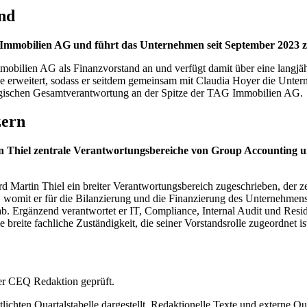
nd
G Immobilien AG und führt das Unternehmen seit September 2023 
obilien AG als Finanzvorstand an und verfügt damit über eine langjäh
rweitert, sodass er seitdem gemeinsam mit Claudia Hoyer die Unterne
ategischen Gesamtverantwortung an der Spitze der TAG Immobilien AG.
zern
 Thiel zentrale Verantwortungsbereiche von Group Accounting u
 Martin Thiel ein breiter Verantwortungsbereich zugeschrieben, der z
womit er für die Bilanzierung und die Finanzierung des Unternehmens v
 ab. Ergänzend verantwortet er IT, Compliance, Internal Audit und Resi
ite fachliche Zuständigkeit, die seiner Vorstandsrolle zugeordnet is
 der CEQ Redaktion geprüft.
ichten Quartalstabelle dargestellt. Redaktionelle Texte und externe Qu