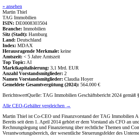
» ansehen
Martin Thiel
TAG Immobilien
ISIN:
DE0008303504
Branche:
Immobilien
Sitz (Stadt):
Hamburg
Land:
Deutschland
Index:
MDAX
Herausragende Merkmale:
keine
Amtszeit:
< 5 Jahre Amtszeit
Top Topic:
AI
Marktkapitalisierung:
3,1 Mrd. EUR
Anzahl Vorstandsmitglieder:
2
Namen Vorstandsmitglieder:
Claudia Hoyer
Gemeldete Gesamtvergütung
(2024)
:
564.000 €
Berichtswert
Quelle:
TAG Immobilien Geschäftsbericht 2024 gemäß 
Alle CEO-Gehälter vergleichen →
Martin Thiel ist Co-CEO und Finanzvorstand der TAG Immobilien AG 
Bereits seit dem 1. April 2014 gehört er dem Vorstand als CFO an und
Rechnungslegung und Finanzierung über rechtliche Themen und Compli
Verantwortungsbereich, der wesentliche Steuerungsfelder des Untern