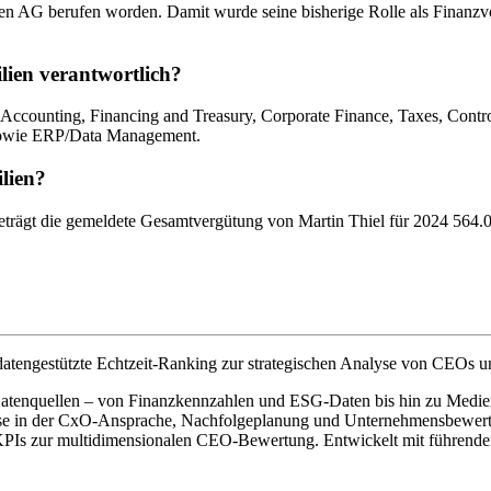
 AG berufen worden. Damit wurde seine bisherige Rolle als Finanzv
lien verantwortlich?
counting, Financing and Treasury, Corporate Finance, Taxes, Controlli
s sowie ERP/Data Management.
lien?
ägt die gemeldete Gesamtvergütung von Martin Thiel für 2024 564.000
atengestützte Echtzeit-Ranking zur strategischen Analyse von CEOs u
0 Datenquellen – von Finanzkennzahlen und ESG-Daten bis hin zu Medien
ise in der CxO-Ansprache, Nachfolgeplanung und Unternehmensbewertun
3 KPIs zur multidimensionalen CEO-Bewertung. Entwickelt mit führ