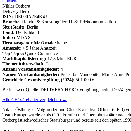
» ansehen
Niklas Östberg
Delivery Hero
ISIN:
DE000A2E4K43
Branche:
Handel & Konsumgüter; IT & Telekommunikation
Sitz (Stadt):
Berlin
Land:
Deutschland
Index:
MDAX
Herausragende Merkmale:
keine
Amtszeit:
> 5 Jahre Amtszeit
Top Topic:
Quick Commerce
Marktkapitalisierung:
12,8 Mrd. EUR
Themenführerschaft:
Ja
Anzahl Vorstandsmitglieder:
4
Namen Vorstandsmitglieder:
Pieter-Jan Vandepitte; Marie-Anne P
Gemeldete Gesamtvergütung
(2024)
:
501.000 €
Berichtswert
Quelle:
DELIVERY HERO Vergütungsbericht 2024 gem
Alle CEO-Gehälter vergleichen →
Niklas Östberg ist Mitgründer und Chief Executive Officer (CEO) 
Team Europe wurde er als CEO berufen und übernahm später nach dem R
Östberg ist schwedischer Staatsbürger und bereits seit den späten 199