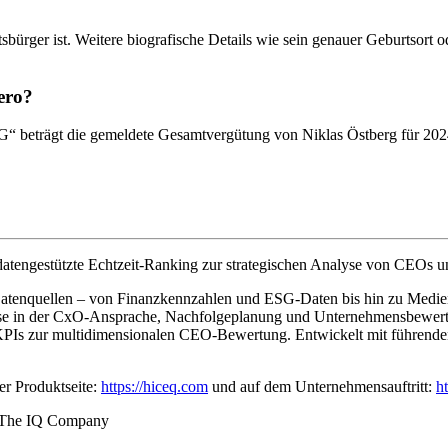
tsbürger ist. Weitere biografische Details wie sein genauer Geburtsor
ero?
trägt die gemeldete Gesamtvergütung von Niklas Östberg für 2024 5
atengestützte Echtzeit-Ranking zur strategischen Analyse von CEOs u
0 Datenquellen – von Finanzkennzahlen und ESG-Daten bis hin zu Medien
ise in der CxO-Ansprache, Nachfolgeplanung und Unternehmensbewertun
3 KPIs zur multidimensionalen CEO-Bewertung. Entwickelt mit führ
r Produktseite:
https://hiceq.com
und auf dem Unternehmensauftritt:
h
The IQ Company