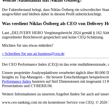
Welche Nationalität hat Niklas Östberg?
Der Faktenbestand belegt, dass Niklas Östberg ein schwedischer Staa
ausgewführt und bleiben daher in diesem Profil unberücksichtigt.
Was verdient Niklas Östberg als CEO von Delivery H
Laut „DELIVERY HERO Vergütungsbericht 2024 gemäß § 162 AktG“ be
zugeordneter Berichtswert gespeichert und keine CEQ-Schätzung.
Möchten Sie uns etwas mitteilen?
» Schreiben Sie uns an business@ceq.de
Der CEO Performance Index (CEQ) ist das erste multidimensionale, d
Unsere proprietäre Analyseplattform verarbeitet täglich über 80.00
Insights zu Top-Managern – für bessere Entscheidungen beispielswe
Performance Index
basieren auf fünf Dimensionen mit insgesamt 1
Pressrelations und CYBERIUM.
Weitere Informationen zu unserem Angebot finden Sie auch auf unsere
www.ceo-ranking.com ist ein kostenloser Service von CEQ. ©
2026