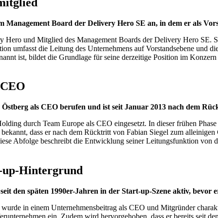
itglied
em Management Board der Delivery Hero SE an, in dem er als Vors
very Hero und Mitglied des Management Boards der Delivery Hero SE. S
tion umfasst die Leitung des Unternehmens auf Vorstandsebene und die
ist, bildet die Grundlage für seine derzeitige Position im Konzern un
n CEO
tberg als CEO berufen und ist seit Januar 2013 nach dem Rücktrit
ding durch Team Europe als CEO eingesetzt. In dieser frühen Phase d
 bekannt, dass er nach dem Rücktritt von Fabian Siegel zum alleinig
 Diese Abfolge beschreibt die Entwicklung seiner Leitungsfunktion von 
t-up-Hintergrund
seit den späten 1990er-Jahren in der Start-up-Szene aktiv, bevor
 wurde in einem Unternehmensbeitrag als CEO und Mitgründer charakter
runternehmen ein. Zudem wird hervorgehoben, dass er bereits seit den 