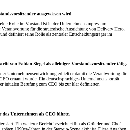
tandsvorsitzender ausgewiesen wird.
eine Rolle im Vorstand ist in der Unternehmensimpressum
 Verantwortung für die strategische Ausrichtung von Delivery Hero.
d definiert seine Rolle als zentraler Entscheidungsträger im
t von Fabian Siegel als alleiniger Vorstandsvorsitzender tätig.
er Unternehmensentwicklung erhielt er damit die Verantwortung für
en CEO ernannt wurde. Ein deutschsprachiges Unternehmensporträt
der initialen Berufung zum CEO bis zur klar definierten
 er das Unternehmen als CEO führte.
isiert. Ein weiterer Bericht bezeichnet ihn als Gründer und Chef
späten 1990er-Jahren in der Start-up-Szene aktiv ist. Diese Angaben