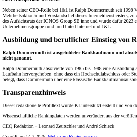
Neben seiner CEO-Rolle bei 1&1 ist Ralph Dommermuth seit 1998 Vorst
Mehrheitsaktionär und Vorstandschef dieses Internetdienstleisters
des Aufsichtsrats der IONOS Group SE inne und wurde dafür 2023 erst
Unternehmensgruppe rund um United Internet und 1&1.
Ausbildung und beruflicher Einstieg vo
Ralph Dommermuth ist ausgebildeter Bankkaufmann und absolviert
nicht genannt.
Ralph Dommermuth absolvierte von 1985 bis 1988 eine Ausbildung als 
Laufbahn hervorgehoben, ohne dass ein Hochschulabschluss oder Stu
belegt, dass Dommermuth über eine klassische Bankkaufmannsausbild
Transparenzhinweis
Dieser redaktionelle Profiltext wurde KI-unterstützt erstellt und von
Wissenschaftliche Rankingdaten werden unverändert aus der veröffentl
CEQ Redaktion – Leonard Zeutschler und André Schieck
Geprüft am 14.7.2026.
Mehr zum Reviewprozess