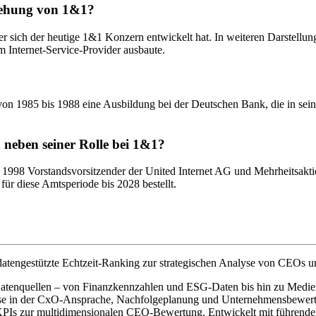
tehung von 1&1?
ich der heutige 1&1 Konzern entwickelt hat. In weiteren Darstellu
m Internet-Service-Provider ausbaute.
 1985 bis 1988 eine Ausbildung bei der Deutschen Bank, die in seiner o
neben seiner Rolle bei 1&1?
1998 Vorstandsvorsitzender der United Internet AG und Mehrheitsakt
ür diese Amtsperiode bis 2028 bestellt.
atengestützte Echtzeit-Ranking zur strategischen Analyse von CEOs u
0 Datenquellen – von Finanzkennzahlen und ESG-Daten bis hin zu Medien
ise in der CxO-Ansprache, Nachfolgeplanung und Unternehmensbewertun
3 KPIs zur multidimensionalen CEO-Bewertung. Entwickelt mit führ