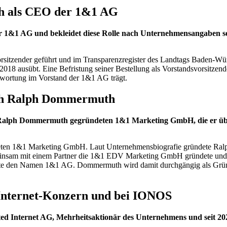
h als CEO der 1&1 AG
 1&1 AG und bekleidet diese Rolle nach Unternehmensangaben sei
tzender geführt und im Transparenzregister des Landtags Baden-Würt
 2018 ausübt. Eine Befristung seiner Bestellung als Vorstandsvorsitzend
twortung im Vorstand der 1&1 AG trägt.
ch Ralph Dommermuth
n Ralph Dommermuth gegründeten 1&1 Marketing GmbH, die er übe
eten 1&1 Marketing GmbH. Laut Unternehmensbiografie gründete Ralp
meinsam mit einem Partner die 1&1 EDV Marketing GmbH gründete und d
heute den Namen 1&1 AG. Dommermuth wird damit durchgängig als Grün
Internet-Konzern und bei IONOS
ed Internet AG, Mehrheitsaktionär des Unternehmens und seit 20