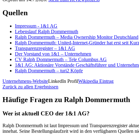
Quellen
Impressum - 1&1 AG
Lebenslauf Ralph Dommermuth
Ralph Dommermuth – Media Ownership Monitor Deutschland
Ralph Dommermuth: United-Internet-Gründer hat erst seit Ku
Transparenzregister – 1&1 AG
Der Vorstand von 1&1 – Unternehmen
CV Ralph Dommermuth – Tele Columbus AG
1&1 AG: Aktionäre Vorstände Geschäftsführer und Unternehme
Ralph Dommermuth – turi2 Köpfe
Unternehmens-Website
LinkedIn Profil
Wikipedia Eintrag
Zurück zu allen Ergebnissen
Häufige Fragen zu
Ralph Dommermuth
Wer ist aktuell CEO der 1&1 AG?
Ralph Dommermuth ist laut Impressum und Transparenzregister aktuel
innehat. Seine Bestellungslaufzeit wird in den verfügbaren Quellen n