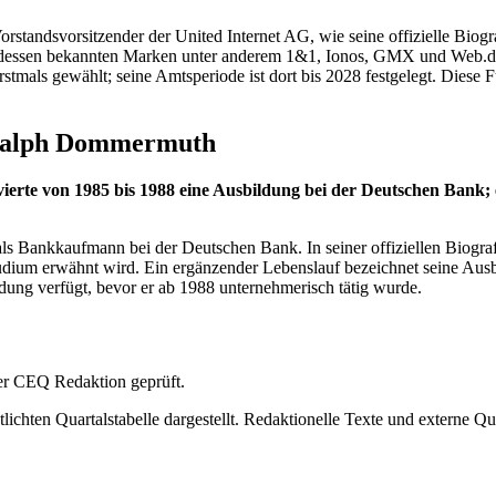
andsvorsitzender der United Internet AG, wie seine offizielle Biogra
, zu dessen bekannten Marken unter anderem 1&1, Ionos, GMX und Web.d
mals gewählt; seine Amtsperiode ist dort bis 2028 festgelegt. Diese Fu
n Ralph Dommermuth
e von 1985 bis 1988 eine Ausbildung bei der Deutschen Bank; ein
Bankkaufmann bei der Deutschen Bank. In seiner offiziellen Biografie
dium erwähnt wird. Ein ergänzender Lebenslauf bezeichnet seine Ausb
ung verfügt, bevor er ab 1988 unternehmerisch tätig wurde.
 der CEQ Redaktion geprüft.
ichten Quartalstabelle dargestellt. Redaktionelle Texte und externe Qu