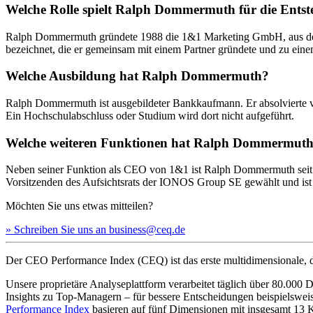
Welche Rolle spielt Ralph Dommermuth für die Ents
Ralph Dommermuth gründete 1988 die 1&1 Marketing GmbH, aus der s
bezeichnet, die er gemeinsam mit einem Partner gründete und zu eine
Welche Ausbildung hat Ralph Dommermuth?
Ralph Dommermuth ist ausgebildeter Bankkaufmann. Er absolvierte von
Ein Hochschulabschluss oder Studium wird dort nicht aufgeführt.
Welche weiteren Funktionen hat Ralph Dommermuth 
Neben seiner Funktion als CEO von 1&1 ist Ralph Dommermuth seit 
Vorsitzenden des Aufsichtsrats der IONOS Group SE gewählt und ist f
Möchten Sie uns etwas mitteilen?
» Schreiben Sie uns an business@ceq.de
Der CEO Performance Index (CEQ) ist das erste multidimensionale, d
Unsere proprietäre Analyseplattform verarbeitet täglich über 80.00
Insights zu Top-Managern – für bessere Entscheidungen beispielswe
Performance Index
basieren auf fünf Dimensionen mit insgesamt 1