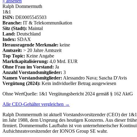
» ansehen
Ralph Dommermuth
1&1
ISIN:
DE0005545503
Branche:
IT & Telekommunikation
Sitz (Stadt):
Maintal
Land:
Deutschland
Index:
SDAX
Herausragende Merkmale:
keine
Amtszeit:
> 20 Jahre Amtszeit
Top Topic:
Keine Angabe
Marktkapitalisierung:
4,0 Mrd. EUR
Ohne Frau im Vorstand:
Ja
Anzahl Vorstandsmitglieder:
3
Namen Vorstandsmitglieder:
Alessandro Nava; Sascha D'Avis
Vergütung
(2024)
:
Kein individueller Betrag ausgewiesen
Ohne Wert
Quelle:
1&1 Vergütungsbericht 2024 gemäß § 162 AktG
Alle CEO-Gehälter vergleichen →
Ralph Dommermuth ist aktuell Vorstandsvorsitzender (CEO) der 1&1 
im Jahr 1988, dem Ursprung des heutigen Konzerns. Aus dieser frühen
firmiert. Dommermuths Laufbahn ist von unternehmerischer Kontinuitä
Aufsichtsratsvorsitzender der IONOS Group SE wahr.